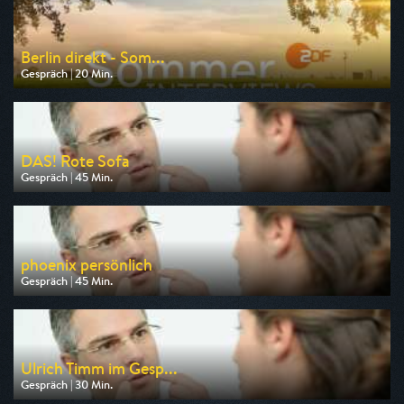
Berlin direkt - Som...
Gespräch | 20 Min.
Ausgestrahlt von ZDF
am 09.08.2026, 19:10
DAS! Rote Sofa
Gespräch | 45 Min.
Ausgestrahlt von NDR
am 07.08.2026, 18:45
phoenix persönlich
Gespräch | 45 Min.
Ausgestrahlt von Phoenix
am 09.08.2026, 11:15
Ulrich Timm im Gesp...
Gespräch | 30 Min.
Ausgestrahlt von Tagesschau24