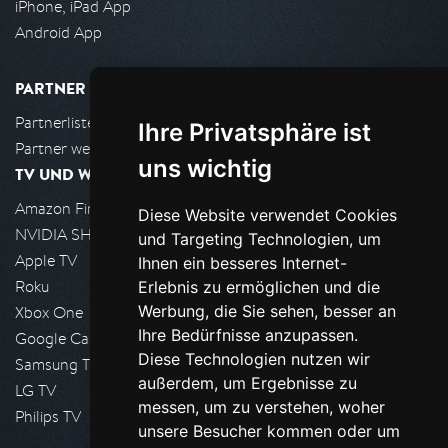
iPhone, iPad App
Android App
PARTNER
Partnerliste
Ihre Privatsphäre ist
Partner werden
uns wichtig
TV UND WOHNZIMMER
Amazon FireTV
Diese Website verwendet Cookies
NVIDIA SHIELD, Google TV
und Targeting Technologien, um
Apple TV
Ihnen ein besseres Internet-
Roku
Erlebnis zu ermöglichen und die
Werbung, die Sie sehen, besser an
Xbox One
Ihre Bedürfnisse anzupassen.
Google Cast
Diese Technologien nutzen wir
Samsung TV
außerdem, um Ergebnisse zu
LG TV
messen, um zu verstehen, woher
Philips TV
unsere Besucher kommen oder um