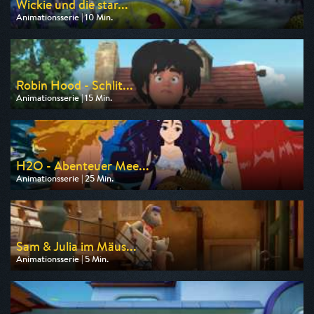
Wickie und die star...
Animationsserie | 10 Min.
Ausgestrahlt von ZDF
am 09.08.2026, 07:00
Robin Hood - Schlit...
Animationsserie | 15 Min.
Ausgestrahlt von ZDF
am 08.08.2026, 08:20
H2O - Abenteuer Mee...
Animationsserie | 25 Min.
Ausgestrahlt von ZDF
am 08.08.2026, 08:45
Sam & Julia im Mäus...
Animationsserie | 5 Min.
Ausgestrahlt von ZDF
am 09.08.2026, 06:25