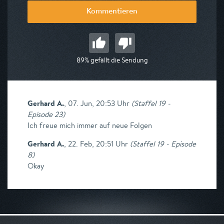
Kommentieren
89% gefällt die Sendung
Gerhard A.
,
07. Jun, 20:53 Uhr
(
Staffel 19 -
Episode 23
)
Ich freue mich immer auf neue Folgen
Gerhard A.
,
22. Feb, 20:51 Uhr
(
Staffel 19 - Episode
8
)
Okay