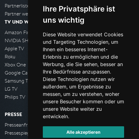
Partnerliste
Ihre Privatsphäre ist
Partner werden
uns wichtig
TV UND WOHNZIMMER
Amazon FireTV
Diese Website verwendet Cookies
NVIDIA SHIELD, Google TV
und Targeting Technologien, um
Apple TV
Ihnen ein besseres Internet-
Roku
Erlebnis zu ermöglichen und die
Werbung, die Sie sehen, besser an
Xbox One
Ihre Bedürfnisse anzupassen.
Google Cast
Diese Technologien nutzen wir
Samsung TV
außerdem, um Ergebnisse zu
LG TV
messen, um zu verstehen, woher
Philips TV
unsere Besucher kommen oder um
unsere Website weiter zu
PRESSE
entwickeln.
Presseanfrage stellen
Alle akzeptieren
Pressespiegel