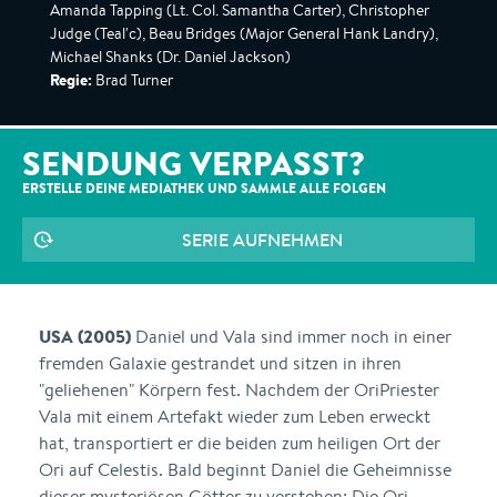
Amanda Tapping (Lt. Col. Samantha Carter), Christopher
Judge (Teal'c), Beau Bridges (Major General Hank Landry),
Michael Shanks (Dr. Daniel Jackson)
Regie:
Brad Turner
SENDUNG VERPASST?
ERSTELLE DEINE MEDIATHEK UND SAMMLE ALLE
FOLGEN
SERIE AUFNEHMEN
USA (2005)
Daniel und Vala sind immer noch in einer
fremden Galaxie gestrandet und sitzen in ihren
"geliehenen" Körpern fest. Nachdem der OriPriester
Vala mit einem Artefakt wieder zum Leben erweckt
hat, transportiert er die beiden zum heiligen Ort der
Ori auf Celestis. Bald beginnt Daniel die Geheimnisse
dieser mysteriösen Götter zu verstehen: Die Ori