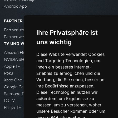
Android App
PARTNER
Partnerliste
Ihre Privatsphäre ist
Partner werden
uns wichtig
TV UND WOHNZIMMER
Amazon FireTV
Diese Website verwendet Cookies
NVIDIA SHIELD, Google TV
und Targeting Technologien, um
Apple TV
Ihnen ein besseres Internet-
Roku
Erlebnis zu ermöglichen und die
Werbung, die Sie sehen, besser an
Xbox One
Ihre Bedürfnisse anzupassen.
Google Cast
Diese Technologien nutzen wir
Samsung TV
außerdem, um Ergebnisse zu
LG TV
messen, um zu verstehen, woher
Philips TV
unsere Besucher kommen oder um
unsere Website weiter zu