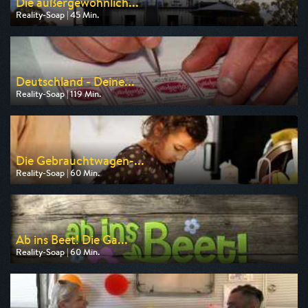
Die außergewöhnlich...
Reality-Soap | 45 Min.
Ausgestrahlt von ZDF
am 09.08.2026, 17:15
Deutschland - Deine...
Reality-Soap | 119 Min.
Ausgestrahlt von RTLZWEI
am 10.08.2026, 20:14
Die Gebrauchtwagen-...
Reality-Soap | 60 Min.
Ausgestrahlt von DMAX
am 10.08.2026, 20:15
Ab ins Beet! Die Ga...
Reality-Soap | 60 Min.
Ausgestrahlt von VOX
am 09.08.2026, 18:10