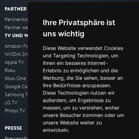
PARTNER
Partnerliste
Ihre Privatsphäre ist
Partner werden
uns wichtig
TV UND WOHNZIMMER
Amazon FireTV
Diese Website verwendet Cookies
NVIDIA SHIELD, Google TV
und Targeting Technologien, um
Apple TV
Ihnen ein besseres Internet-
Roku
Erlebnis zu ermöglichen und die
Werbung, die Sie sehen, besser an
Xbox One
Ihre Bedürfnisse anzupassen.
Google Cast
Diese Technologien nutzen wir
Samsung TV
außerdem, um Ergebnisse zu
LG TV
messen, um zu verstehen, woher
Philips TV
unsere Besucher kommen oder um
unsere Website weiter zu
PRESSE
entwickeln.
Presseanfrage stellen