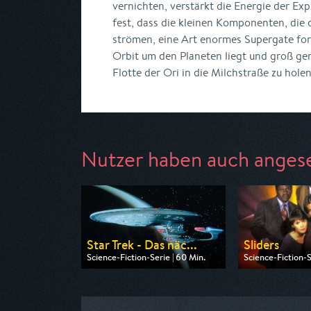
vernichten, verstärkt die Energie der Expl
fest, dass die kleinen Komponenten, die 
strömen, eine Art enormes Supergate for
Orbit um den Planeten liegt und groß ge
Flotte der Ori in die Milchstraße zu holen.
Nutzer haben auch anges
Star Trek - Das näc...
Sliders
Science-Fiction-Serie | 60 Min.
Science-Fiction-S
Ausgestrahlt von Tele 5
Ausgestrahlt von 
am 07.08.2026, 15:05
am 07.08.2026, 