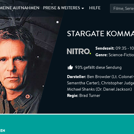
MEINE
AUFNAHMEN
PREISE &
WEITERES
HILFE
STARGATE KOMMA
Sendezeit:
09:35 - 1
Genre:
Science-Fiction
93% gefällt diese Sendung
Darsteller:
Ben Browder (Lt. Colonel 
Samantha Carter), Christopher Judge 
Michael Shanks (Dr. Daniel Jackson)
Regie:
Brad Turner
GEN