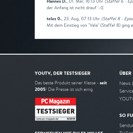
Hannes D.
,
01. Mär, 16:13 Uhr
(
Staffel 6 - Ep
der Anfang ist nicht drauf :-((
telez 0.
,
23. Aug, 07:13 Uhr
(
Staffel 8 - Epis
Mit dem Einstieg von "Vala" (Staffel 8) ging
YOUTV, DER TESTSIEGER
ÜBER
seit
Das beste Produkt seiner Klasse -
News 
2005
! Die Presse ist sich einig.
Servic
YOUTV
SO FU
Sendun