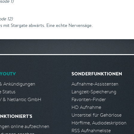
isode 1
)
ode 12
)
 es mit Stargate abwärts. Eine echte Nervensäge.
YOUTV
SONDERFUNKTIONEN
& Ankündigungen
Aufnahme-Assistenten
e Status
Langzeit-Speicherung
 & Netlantic GmbH
Favoriten-Finder
HD Aufnahme
Untertitel für Gehörlose
NKTIONIERT'S
Hörfilme, Audiodeskription
gen online aufzeichnen
RSS Aufnahmeliste