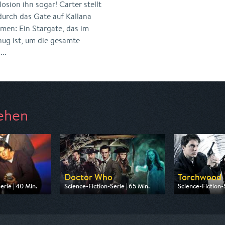
osion ihn sogar! Carter stellt
durch das Gate auf Kallana
men: Ein Stargate, das im
nug ist, um die gesamte
..
ehen
Doctor Who
Torchwood
erie | 40 Min.
Science-Fiction-Serie | 65 Min.
Science-Fiction-S
Tele 5
Ausgestrahlt von Tele 5
Ausgestrahlt von
04:05
am 09.08.2026, 16:05
am 10.08.2026, 