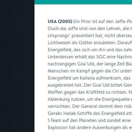
USA (2005)
Ein Prior ist auf den Jaffa-
Doch die Jaffa sind von den Lehren, die 
Ursprungs" präsentiert hat, nicht überzeu
Lichtwesen als Götter anzubeten. Daraufh
Energiefeld, das sich um ihn und das nah
Unterdessen erhält das SGC eine Nachri
nachrangigen Goa´Uld, der lange Zeit Baal
Menschen im Kampf gegen die Ori unters
Energiefeld um Kallana aufmerksam, das 
ausgebreitet hat. Der Goa´Uld bittet Gen
Waffen gegen das Kraftfeld zu richten. Ne
Ablenkung nutzen, um die Energiequelle 
vernichten. Der General stimmt dem ris
Geraks Hatak-Schiffe das Energiefeld at
1-Team auf den Planeten und zündet eine
Explosion hat andere Auswirkungen als er