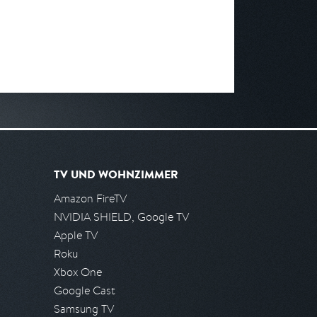
TV UND WOHNZIMMER
Amazon FireTV
NVIDIA SHIELD, Google TV
Apple TV
Roku
Xbox One
Google Cast
Samsung TV