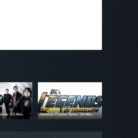
Legends of Tomorrow
erie | 65 Min.
Science-Fiction-Serie | 50 Min.
 Tele 5
Ausgestrahlt von Pro 7 Maxx
22:15
am 11.08.2026, 00:25