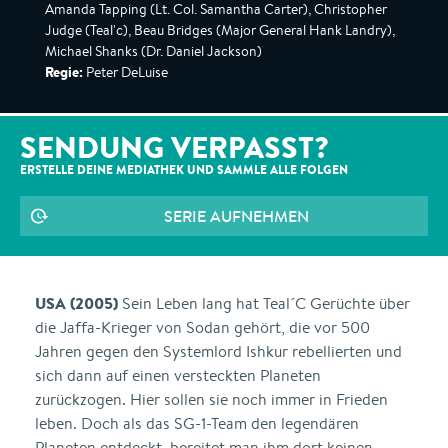
Amanda Tapping (Lt. Col. Samantha Carter), Christopher
Judge (Teal'c), Beau Bridges (Major General Hank Landry),
Michael Shanks (Dr. Daniel Jackson)
Regie:
Peter DeLuise
SENDUNG VERPASST?
ERSTELLE DEINE MEDIATHEK UND SAMMLE ALLE
FOLGEN
SERIE AUFNEHMEN
USA (2005)
Sein Leben lang hat Teal´C Gerüchte über
die Jaffa-Krieger von Sodan gehört, die vor 500
Jahren gegen den Systemlord Ishkur rebellierten und
sich dann auf einen versteckten Planeten
zurückzogen. Hier sollen sie noch immer in Frieden
leben. Doch als das SG-1-Team den legendären
Planeten entdeckt, bereitet man ihm dort keinen