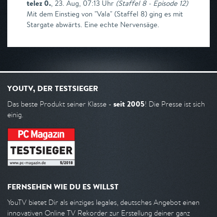
telez 0.
,
23. Aug, 07:13 Uhr
(
Staffel 8 - Episode 12
)
Mit dem Einstieg von "Vala" (Staffel 8) ging es mit
Stargate abwärts. Eine echte Nervensäge.
YOUTV, DER TESTSIEGER
seit 2005
Das beste Produkt seiner Klasse -
! Die Presse ist sich
einig.
FERNSEHEN WIE DU ES WILLST
YouTV bietet Dir als einziges legales, deutsches Angebot einen
innovativen Online TV Rekorder zur Erstellung deiner ganz