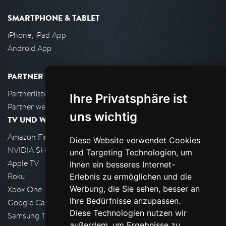
SMARTPHONE & TABLET
iPhone, iPad App
Android App
PARTNER
Partnerliste
Ihre Privatsphäre ist
Partner werden
uns wichtig
TV UND WOHNZIMMER
Amazon FireTV
Diese Website verwendet Cookies
NVIDIA SHIELD, Google TV
und Targeting Technologien, um
Apple TV
Ihnen ein besseres Internet-
Roku
Erlebnis zu ermöglichen und die
Werbung, die Sie sehen, besser an
Xbox One
Ihre Bedürfnisse anzupassen.
Google Cast
Diese Technologien nutzen wir
Samsung TV
außerdem, um Ergebnisse zu