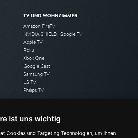
TV UND WOHNZIMMER
Amazon FireTV
NVIDIA SHIELD, Google TV
Apple TV
Roku
Xbox One
Google Cast
Samsung TV
LG TV
Philips TV
PRESSE
re ist uns wichtig
Presseanfrage stellen
Pressespiegel
et Cookies und Targeting Technologien, um Ihnen