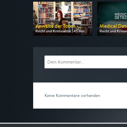
Anwälte der Toten -...
Medical Dete
Recht und Kriminalität | 45 Min.
Recht und Krimina
Ausgestrahlt von n-tv
Ausgestrahlt von
am 09.08.2026, 20:15
am 08.08.2026, 
Keine Kommentare vorhanden