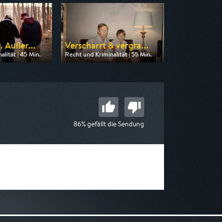
. Außer...
Verscharrt & vergra...
lität | 45 Min.
Recht und Kriminalität | 55 Min.
n HR
Ausgestrahlt von SAT.1 Gold
20:15
am 11.08.2026, 20:15
86% gefällt die Sendung