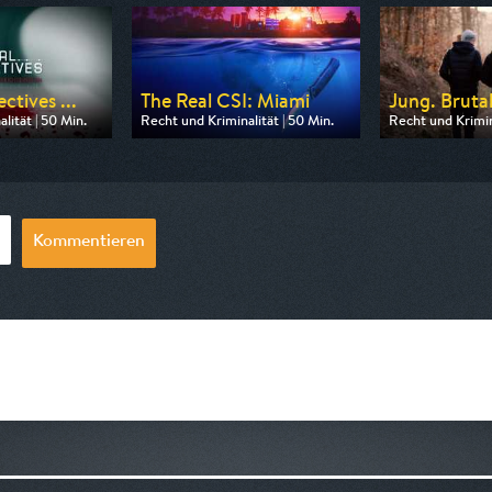
ctives ...
The Real CSI: Miami
Jung. Brutal
lität | 50 Min.
Recht und Kriminalität | 50 Min.
Recht und Krimina
 Nitro
Ausgestrahlt von Nitro
Ausgestrahlt vo
20:15
am 10.08.2026, 20:15
am 12.08.2026, 
Kommentieren