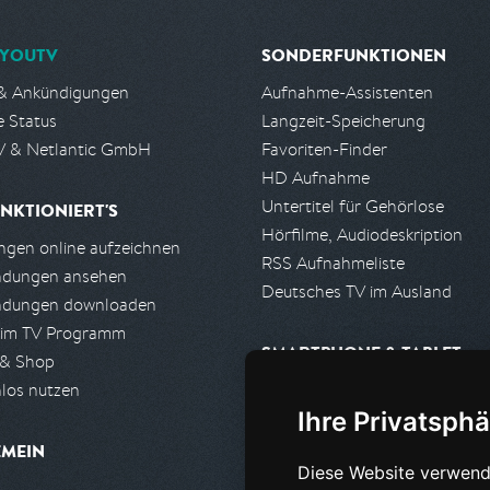
YOUTV
SONDERFUNKTIONEN
& Ankündigungen
Aufnahme-Assistenten
e Status
Langzeit-Speicherung
 & Netlantic GmbH
Favoriten-Finder
HD Aufnahme
Untertitel für Gehörlose
NKTIONIERT'S
Hörfilme, Audiodeskription
gen online aufzeichnen
RSS Aufnahmeliste
ndungen ansehen
Deutsches TV im Ausland
ndungen downloaden
 im TV Programm
SMARTPHONE & TABLET
 & Shop
los nutzen
iPhone, iPad App
Ihre Privatsphä
Android App
EMEIN
Diese Website verwend
PARTNER