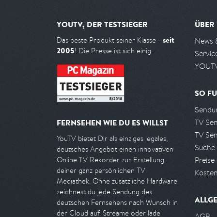
YOUTV, DER TESTSIEGER
ÜBER
seit
Das beste Produkt seiner Klasse -
News 
2005
! Die Presse ist sich einig.
Servic
YOUTV
SO FU
Sendun
TV Se
FERNSEHEN WIE DU ES WILLST
TV Se
YouTV bietet Dir als einziges legales,
Suche
deutsches Angebot einen innovativen
Preise
Online TV Rekorder zur Erstellung
deiner ganz persönlichen TV
Kosten
Mediathek. Ohne zusätzliche Hardware
zeichnest du jede Sendung des
ALLG
deutschen Fernsehens nach Wunsch in
der Cloud auf. Streame oder lade
AGB