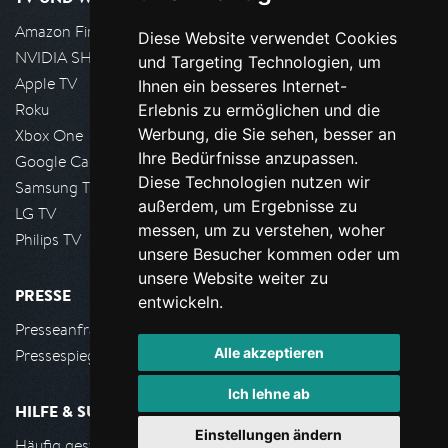
Amazon FireTV
Diese Website verwendet Cookies
NVIDIA SHIELD, Google TV
und Targeting Technologien, um
Apple TV
Ihnen ein besseres Internet-
Roku
Erlebnis zu ermöglichen und die
Werbung, die Sie sehen, besser an
Xbox One
Ihre Bedürfnisse anzupassen.
Google Cast
Diese Technologien nutzen wir
Samsung TV
außerdem, um Ergebnisse zu
LG TV
messen, um zu verstehen, woher
Philips TV
unsere Besucher kommen oder um
unsere Website weiter zu
PRESSE
entwickeln.
Presseanfrage stellen
Alle akzeptieren
Pressespiegel
Ich lehne ab
HILFE & SUPPORT
Einstellungen ändern
Häufig gestellte Fragen