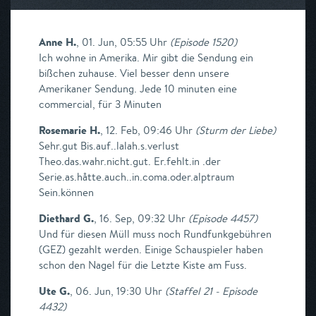
Anne H.
,
01. Jun, 05:55 Uhr
(
Episode 1520
)
Ich wohne in Amerika. Mir gibt die Sendung ein
bißchen zuhause. Viel besser denn unsere
Amerikaner Sendung. Jede 10 minuten eine
commercial, für 3 Minuten
Rosemarie H.
,
12. Feb, 09:46 Uhr
(
Sturm der Liebe
)
Sehr.gut Bis.auf..lalah.s.verlust
Theo.das.wahr.nicht.gut. Er.fehlt.in .der
Serie.as.håtte.auch..in.coma.oder.alptraum
Sein.können
Diethard G.
,
16. Sep, 09:32 Uhr
(
Episode 4457
)
Und für diesen Müll muss noch Rundfunkgebühren
(GEZ) gezahlt werden. Einige Schauspieler haben
schon den Nagel für die Letzte Kiste am Fuss.
Ute G.
,
06. Jun, 19:30 Uhr
(
Staffel 21 - Episode
4432
)