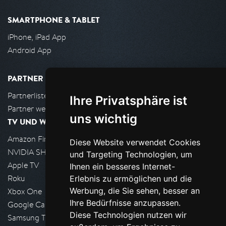
SMARTPHONE & TABLET
iPhone, iPad App
Android App
PARTNER
Partnerliste
Ihre Privatsphäre ist
Partner werden
uns wichtig
TV UND WOHNZIMMER
Amazon FireTV
Diese Website verwendet Cookies
NVIDIA SHIELD, Google TV
und Targeting Technologien, um
Apple TV
Ihnen ein besseres Internet-
Roku
Erlebnis zu ermöglichen und die
Werbung, die Sie sehen, besser an
Xbox One
Ihre Bedürfnisse anzupassen.
Google Cast
Diese Technologien nutzen wir
Samsung TV