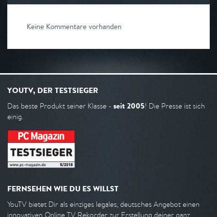
Keine Kommentare vorhanden
YOUTV, DER TESTSIEGER
seit 2005
Das beste Produkt seiner Klasse -
! Die Presse ist sich
einig.
FERNSEHEN WIE DU ES WILLST
YouTV bietet Dir als einziges legales, deutsches Angebot einen
innovativen Online TV Rekorder zur Erstellung deiner ganz