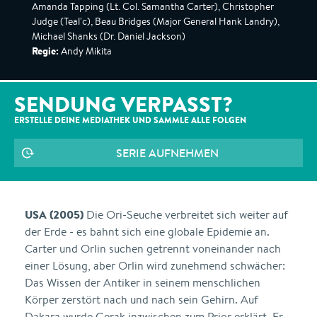
Amanda Tapping (Lt. Col. Samantha Carter), Christopher
Judge (Teal'c), Beau Bridges (Major General Hank Landry),
Michael Shanks (Dr. Daniel Jackson)
Regie:
Andy Mikita
SENDUNG VERPASST?
ERSTELLE DEINE MEDIATHEK UND SAMMLE ALLE
FOLGEN
SERIE AUFNEHMEN
USA (2005)
Die Ori-Seuche verbreitet sich weiter auf
der Erde - es bahnt sich eine globale Epidemie an.
Carter und Orlin suchen getrennt voneinander nach
einer Lösung, aber Orlin wird zunehmend schwächer:
Das Wissen der Antiker in seinem menschlichen
Körper zerstört nach und nach sein Gehirn. Auf
Dakara wurde Gerak inzwischen zum Prior erklärt. Er