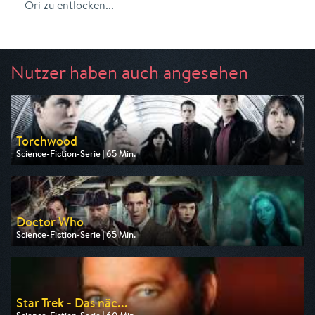
Ori zu entlocken...
Nutzer haben auch angesehen
Torchwood
Science-Fiction-Serie | 65 Min.
Ausgestrahlt von Tele 5
am 10.08.2026, 22:15
Doctor Who
Science-Fiction-Serie | 65 Min.
Ausgestrahlt von Tele 5
am 09.08.2026, 16:05
Star Trek - Das näc...