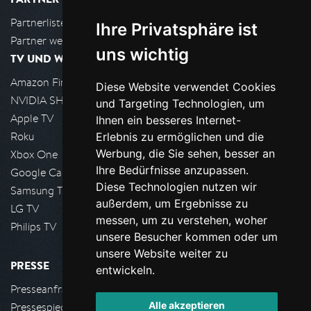
Partnerliste
Ihre Privatsphäre ist
Partner werden
uns wichtig
TV UND WOHNZIMMER
Amazon FireTV
Diese Website verwendet Cookies
NVIDIA SHIELD, Google TV
und Targeting Technologien, um
Apple TV
Ihnen ein besseres Internet-
Roku
Erlebnis zu ermöglichen und die
Werbung, die Sie sehen, besser an
Xbox One
Ihre Bedürfnisse anzupassen.
Google Cast
Diese Technologien nutzen wir
Samsung TV
außerdem, um Ergebnisse zu
LG TV
messen, um zu verstehen, woher
Philips TV
unsere Besucher kommen oder um
unsere Website weiter zu
PRESSE
entwickeln.
Presseanfrage stellen
Alle akzeptieren
Pressespiegel