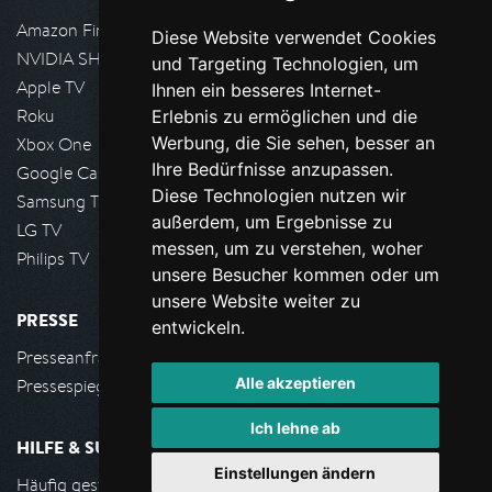
Amazon FireTV
Diese Website verwendet Cookies
NVIDIA SHIELD, Google TV
und Targeting Technologien, um
Apple TV
Ihnen ein besseres Internet-
Roku
Erlebnis zu ermöglichen und die
Werbung, die Sie sehen, besser an
Xbox One
Ihre Bedürfnisse anzupassen.
Google Cast
Diese Technologien nutzen wir
Samsung TV
außerdem, um Ergebnisse zu
LG TV
messen, um zu verstehen, woher
Philips TV
unsere Besucher kommen oder um
unsere Website weiter zu
PRESSE
entwickeln.
Presseanfrage stellen
Alle akzeptieren
Pressespiegel
Ich lehne ab
HILFE & SUPPORT
Einstellungen ändern
Häufig gestellte Fragen