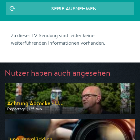
SERIE AUFNEHMEN
Zu dieser TV Sendung sind leider keine
weiterführenden Informationen vorhanden.
Nutzer haben auch angesehen
Achtung Abzocke - U...
Reportage | 125 Min.
Ausgestrahlt von Kabel 1
am 06.08.2026, 20:15
Jung und glücklich ...