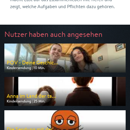
zeigt, welche Aufgaben und Pflichten dazu gehören.
Nutzer haben auch angesehen
POV - Deine Geschic...
Kindersendung | 10 Min.
Ausgestrahlt von ARD
am 08.08.2026, 08:45
Anna im Land der ta...
Kindersendung | 25 Min.
Ausgestrahlt von ARD
am 08.08.2026, 07:15
Die Sendung mit der...