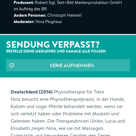
Produzent:
Robert Sigl, Text+Bild Medienproduktion GmbH
im Auftrag des BR
Andere Personen:
Christoph Heimerl
Moderator:
Nina Ploghaus
SENDUNG VERPASST?
ERSTELLE DEINE MEDIATHEK UND SAMMLE ALLE
FOLGEN
SERIE AUFNEHMEN
Deutschland (2014)
Physiotherapie für Tiere
Nina besucht eine Physiotherapiepraxis, in der Hunde,
Katzen und sogar Pferde behandelt werden, wenn sie
sich verletzt haben oder Probleme mit Muskeln und
Gelenken haben. Die Therapeutinnen Ulrike, Lucia und
Elisabeth zeigen Nina, wie sie mit Massagen,
Gymnastik und besonderen Geräten den Tieren