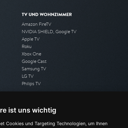
TV UND WOHNZIMMER
Amazon FireTV
NVIDIA SHIELD, Google TV
Apple TV
Roku
Xbox One
Google Cast
Samsung TV
LG TV
Philips TV
PRESSE
re ist uns wichtig
Presseanfrage stellen
Pressespiegel
et Cookies und Targeting Technologien, um Ihnen