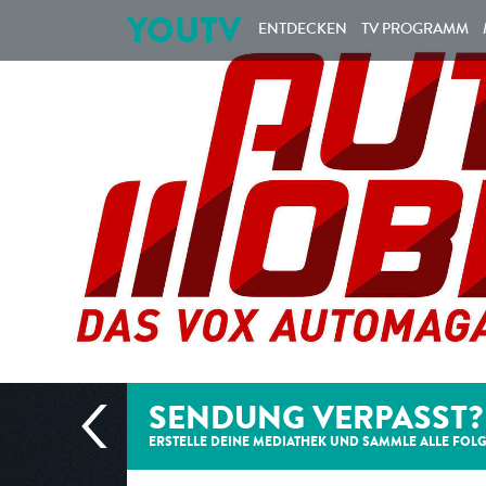
YOUTV
ENTDECKEN
TV PROGRAMM
SENDUNG VERPASST?
ERSTELLE DEINE MEDIATHEK UND SAMMLE ALLE
FOL