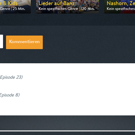
r & Kids
Lieder auf Banz
Nashorn, Z
 Genre | 25 Min.
Kein spezifisches Genre | 120 Min.
Kein spezifisches
n ARD
Ausgestrahlt von BR
Ausgestrahlt vo
06:20
am 10.08.2026, 22:45
am 10.08.2026,
Kommentieren
 Episode 23
)
 Episode 8
)