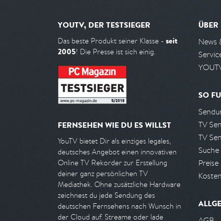
YOUTV, DER TESTSIEGER
ÜBER
seit
Das beste Produkt seiner Klasse -
News 
2005
! Die Presse ist sich einig.
Servic
YOUTV
SO FU
Sendun
TV Se
FERNSEHEN WIE DU ES WILLST
TV Se
YouTV bietet Dir als einziges legales,
Suche
deutsches Angebot einen innovativen
Preise
Online TV Rekorder zur Erstellung
deiner ganz persönlichen TV
Kosten
Mediathek. Ohne zusätzliche Hardware
zeichnest du jede Sendung des
ALLG
deutschen Fernsehens nach Wunsch in
der Cloud auf. Streame oder lade
AGB