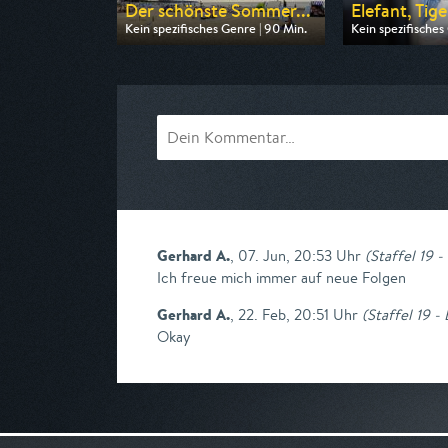
Der schönste Sommer...
Elefant, Tige
Kein spezifisches Genre | 90 Min.
Kein spezifisches
Ausgestrahlt von MDR
Ausgestrahlt vo
am 09.08.2026, 20:15
am 08.08.2026, 
Gerhard A.
,
07. Jun, 20:53 Uhr
(
Staffel 19 -
Ich freue mich immer auf neue Folgen
Gerhard A.
,
22. Feb, 20:51 Uhr
(
Staffel 19 -
Okay