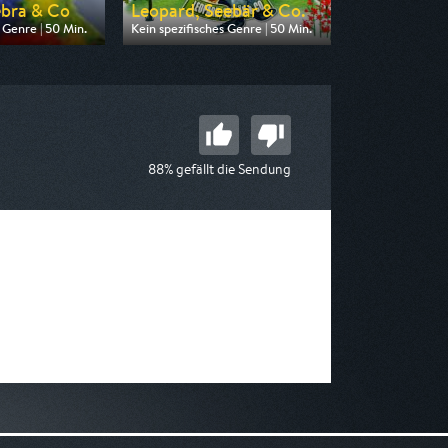
ebra & Co
Leopard, Seebär & Co.
 Genre | 50 Min.
Kein spezifisches Genre | 50 Min.
n BR
Ausgestrahlt von NDR
 06:30
am 10.08.2026, 17:10
88% gefällt die Sendung