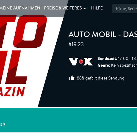
MEINE
AUFNAHMEN
PREISE &
WEITERES
HILFE
AUTO MOBIL - D
#19.23
Sendezeit:
17:00 - 18
Genre:
Kein spezifisc
88% gefällt diese Sendung
GEN