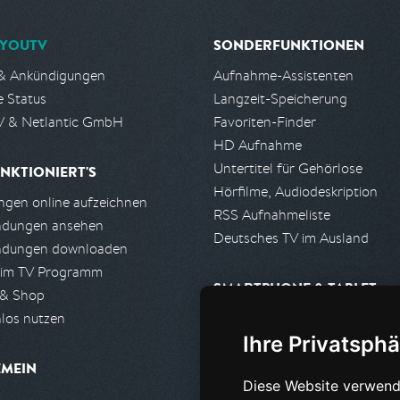
YOUTV
SONDERFUNKTIONEN
& Ankündigungen
Aufnahme-Assistenten
e Status
Langzeit-Speicherung
 & Netlantic GmbH
Favoriten-Finder
HD Aufnahme
Untertitel für Gehörlose
NKTIONIERT'S
Hörfilme, Audiodeskription
gen online aufzeichnen
RSS Aufnahmeliste
ndungen ansehen
Deutsches TV im Ausland
ndungen downloaden
 im TV Programm
SMARTPHONE & TABLET
 & Shop
los nutzen
iPhone, iPad App
Ihre Privatsphä
Android App
EMEIN
Diese Website verwend
PARTNER