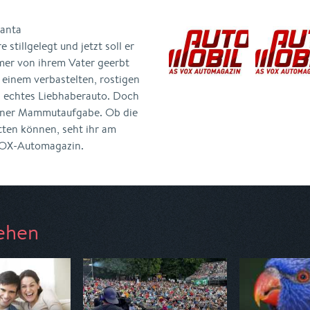
Manta
stillgelegt und jetzt soll er
imer von ihrem Vater geerbt
s einem verbastelten, rostigen
in echtes Liebhaberauto. Doch
 einer Mammutaufgabe. Ob die
etten können, seht ihr am
 VOX-Automagazin.
ehen