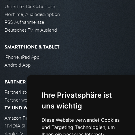
Untertitel für Gehörlose
Hörfilme, Audiodeskription
RSS Aufnahmeliste
Deutsches TV im Ausland
SMARTPHONE & TABLET
iPhone, iPad App
Android App
PARTNER
Partnerliste
Ihre Privatsphäre ist
Partner werden
uns wichtig
TV UND WOHNZIMMER
Amazon FireTV
Diese Website verwendet Cookies
NVIDIA SHIELD, Google TV
und Targeting Technologien, um
Apple TV
Ihnen ein besseres Internet-