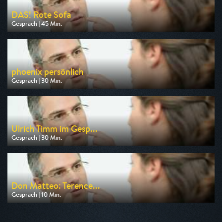
DAS! Rote Sofa
Gespräch | 45 Min.
Ausgestrahlt von NDR
am 08.08.2026, 18:45
phoenix persönlich
Gespräch | 30 Min.
Ausgestrahlt von Phoenix
am 09.08.2026, 11:30
Ulrich Timm im Gesp...
Gespräch | 30 Min.
Ausgestrahlt von Tagesschau24
am 08.08.2026, 21:02
Don Matteo: Terence...
Gespräch | 10 Min.
Ausgestrahlt von Bibel TV
am 08.08.2026, 17:35