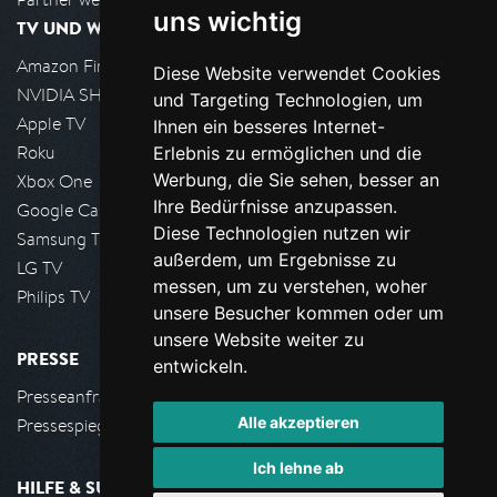
uns wichtig
TV UND WOHNZIMMER
Amazon FireTV
Diese Website verwendet Cookies
NVIDIA SHIELD, Google TV
und Targeting Technologien, um
Apple TV
Ihnen ein besseres Internet-
Roku
Erlebnis zu ermöglichen und die
Werbung, die Sie sehen, besser an
Xbox One
Ihre Bedürfnisse anzupassen.
Google Cast
Diese Technologien nutzen wir
Samsung TV
außerdem, um Ergebnisse zu
LG TV
messen, um zu verstehen, woher
Philips TV
unsere Besucher kommen oder um
unsere Website weiter zu
PRESSE
entwickeln.
Presseanfrage stellen
Alle akzeptieren
Pressespiegel
Ich lehne ab
HILFE & SUPPORT