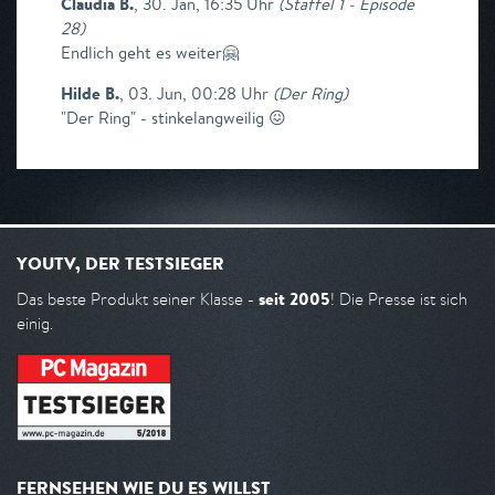
Claudia B.
,
30. Jan, 16:35 Uhr
(
Staffel 1 - Episode
28
)
Endlich geht es weiter🤗
Hilde B.
,
03. Jun, 00:28 Uhr
(
Der Ring
)
"Der Ring" - stinkelangweilig 😖
YOUTV, DER TESTSIEGER
seit 2005
Das beste Produkt seiner Klasse -
! Die Presse ist sich
einig.
FERNSEHEN WIE DU ES WILLST