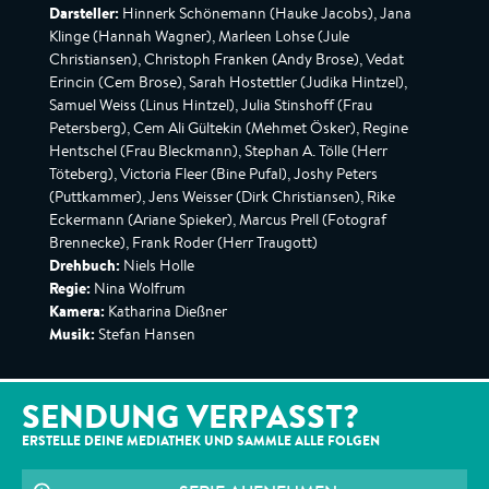
Darsteller:
Hinnerk Schönemann (Hauke Jacobs), Jana
Klinge (Hannah Wagner), Marleen Lohse (Jule
Christiansen), Christoph Franken (Andy Brose), Vedat
Erincin (Cem Brose), Sarah Hostettler (Judika Hintzel),
Samuel Weiss (Linus Hintzel), Julia Stinshoff (Frau
Petersberg), Cem Ali Gültekin (Mehmet Ösker), Regine
Hentschel (Frau Bleckmann), Stephan A. Tölle (Herr
Töteberg), Victoria Fleer (Bine Pufal), Joshy Peters
(Puttkammer), Jens Weisser (Dirk Christiansen), Rike
Eckermann (Ariane Spieker), Marcus Prell (Fotograf
Brennecke), Frank Roder (Herr Traugott)
Drehbuch:
Niels Holle
Regie:
Nina Wolfrum
Kamera:
Katharina Dießner
Musik:
Stefan Hansen
SENDUNG VERPASST?
ERSTELLE DEINE MEDIATHEK UND SAMMLE ALLE
FOLGEN