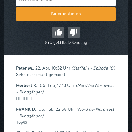
Kommentieren
89% gefällt die Sendung
Peter M.
,
22. Apr, 10:32 Uhr
(
Staffel 1 - Episode 10
)
Sehr interessant gemacht
Herbert K.
,
06. Feb, 17:13 Uhr
(
Nord bei Nordwest
- Blindgänger
)
👎🏼👎🏼👎🏼
FRANK D.
,
05. Feb, 22:58 Uhr
(
Nord bei Nordwest
- Blindgänger
)
Top👍