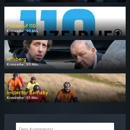
Ausgestrahlt von ARD
am 13.08.2026, 20:15
Polizeiruf 110
Krimireihe | 90 Min.
Ausgestrahlt von MDR
am 10.08.2026, 20:15
Wilsberg
Krimireihe | 90 Min.
Ausgestrahlt von ZDF neo
am 12.08.2026, 20:15
Inspector Barnaby
Krimireihe | 95 Min.
Ausgestrahlt von ZDF neo
am 10.08.2026, 20:15