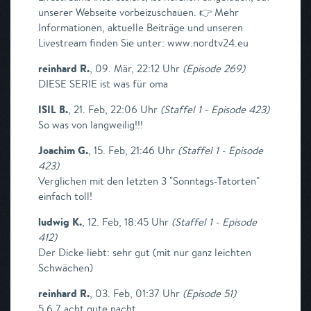
unserer Webseite vorbeizuschauen. 👉 Mehr
Informationen, aktuelle Beiträge und unseren
Livestream finden Sie unter: www.nordtv24.eu
reinhard R.
,
09. Mär, 22:12 Uhr
(
Episode 269
)
DIESE SERIE ist was für oma
ISIL B.
,
21. Feb, 22:06 Uhr
(
Staffel 1 - Episode 423
)
So was von langweilig!!!
Joachim G.
,
15. Feb, 21:46 Uhr
(
Staffel 1 - Episode
423
)
Verglichen mit den letzten 3 "Sonntags-Tatorten"
einfach toll!
ludwig K.
,
12. Feb, 18:45 Uhr
(
Staffel 1 - Episode
412
)
Der Dicke liebt: sehr gut (mit nur ganz leichten
Schwächen)
reinhard R.
,
03. Feb, 01:37 Uhr
(
Episode 51
)
5 6 7 acht gute nacht