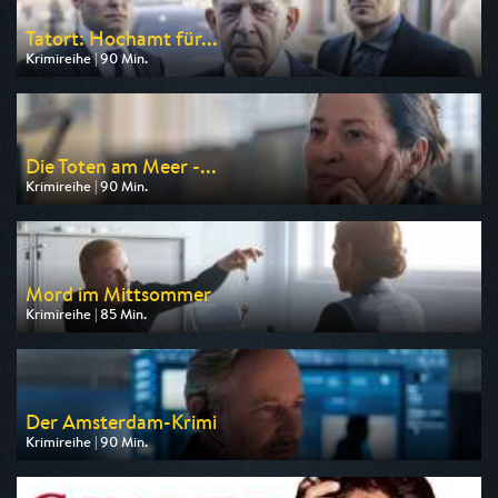
Tatort: Hochamt für...
Krimireihe | 90 Min.
Ausgestrahlt von BR
am 08.08.2026, 20:15
Die Toten am Meer -...
Krimireihe | 90 Min.
Ausgestrahlt von ARD
am 08.08.2026, 20:15
Mord im Mittsommer
Krimireihe | 85 Min.
Ausgestrahlt von arte
am 07.08.2026, 20:15
Der Amsterdam-Krimi
Krimireihe | 90 Min.
Ausgestrahlt von ARD
am 13.08.2026, 20:15