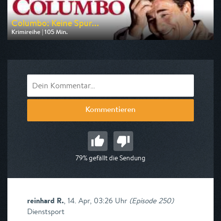
Columbo: Keine Spur...
Krimireihe | 105 Min.
Ausgestrahlt von RTLup
am 08.08.2026, 18:30
Kommentieren
79% gefällt die Sendung
reinhard R.
,
14. Apr, 03:26 Uhr
(
Episode 250
)
Dienstsport