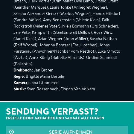
Brasch), Felix Vörtler (Kriminalrat Uwe Lemp), Pablo Grant
(Günther Marquez), Laura Tonke (Annegret Wegner),
Sascha Alexander Gersak (Markus Wegner), Hanna Hilsdorf
(Sandra Möller), Amy Benkenstein (Valerie Klein), Falk
Rockstroh (Valeries Vater), Niels Bormann (Urs Schneider),
Jan-Peter Kampwirth (Staatsanwalt Dellow), Rosa Wirtz
(Janet Klein), Arian Wegner (John Möller), Sascha Nathan
(Ralf Wrobel), Johanna Bantzer (Frau Löscher), Jonas
Fürstenau (Anwohner/Nachbar vom Resthof), Luka Omoto
(Ärztin), Anna König (Babette Ahrends), Undine Schmiedl
(Polizistin)
Drehbuch:
Jan Braren
Regie:
Brigitte Maria Bertele
Kamera:
Jana Lämmerer
Musik:
Sven Rossenbach, Florian Van Volxem
SENDUNG VERPASST?
ERSTELLE DEINE MEDIATHEK UND SAMMLE ALLE
FOLGEN
SERIE AUFNEHMEN