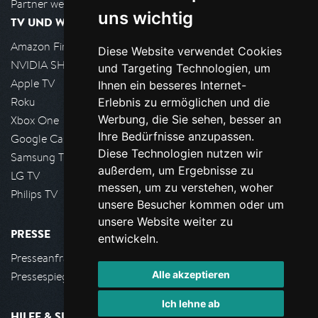
Partner werden
uns wichtig
TV UND WOHNZIMMER
Amazon FireTV
Diese Website verwendet Cookies
NVIDIA SHIELD, Google TV
und Targeting Technologien, um
Apple TV
Ihnen ein besseres Internet-
Roku
Erlebnis zu ermöglichen und die
Werbung, die Sie sehen, besser an
Xbox One
Ihre Bedürfnisse anzupassen.
Google Cast
Diese Technologien nutzen wir
Samsung TV
außerdem, um Ergebnisse zu
LG TV
messen, um zu verstehen, woher
Philips TV
unsere Besucher kommen oder um
unsere Website weiter zu
PRESSE
entwickeln.
Presseanfrage stellen
Alle akzeptieren
Pressespiegel
Ich lehne ab
HILFE & SUPPORT