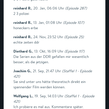
reinhard R.
,
20. Jan, 06:06 Uhr
(
Episode 287
)
2 3 polizei
reinhard R.
,
13. Jan, 01:08 Uhr
(
Episode 107
)
honeckers erbe
reinhard R.
,
24. Nov, 23:52 Uhr
(
Episode 25
)
echte zeiten ddr
Diethard G.
,
13. Okt, 16:09 Uhr
(
Episode 117
)
Die Serien aus der DDR gefallen mir wesentlich
besser, als die jetzigen.
Joachim G.
,
21. Sep, 21:47 Uhr
(
Staffel 1 - Episode
421
)
Sie sind unter uns hätte theoretisch direkt ein
spannender Film werden können.
Wolfgang L.
,
19. Sep, 14:03 Uhr
(
Staffel 1 - Episode
421
)
Ich probiere es mal aus. Kommentare später.