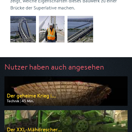
zeigt, welche Eigenschaften dieses Bauwerk zu einer
Brücke der Superlative machen.
Nutzer haben auch angesehen
Der geheime Krieg i...
Technik | 45 Min.
Ausgestrahlt von ZDF info
am 14.08.2026, 11:15
Der XXL-Mähdrescher...