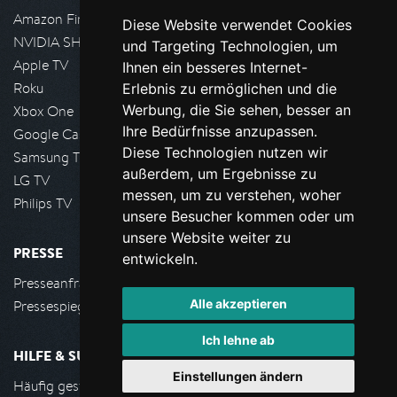
Amazon FireTV
Diese Website verwendet Cookies
NVIDIA SHIELD, Google TV
und Targeting Technologien, um
Apple TV
Ihnen ein besseres Internet-
Roku
Erlebnis zu ermöglichen und die
Werbung, die Sie sehen, besser an
Xbox One
Ihre Bedürfnisse anzupassen.
Google Cast
Diese Technologien nutzen wir
Samsung TV
außerdem, um Ergebnisse zu
LG TV
messen, um zu verstehen, woher
Philips TV
unsere Besucher kommen oder um
unsere Website weiter zu
PRESSE
entwickeln.
Presseanfrage stellen
Alle akzeptieren
Pressespiegel
Ich lehne ab
HILFE & SUPPORT
Einstellungen ändern
Häufig gestellte Fragen