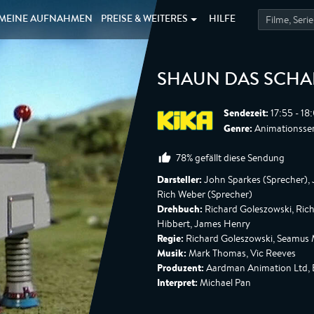
MEINE
AUFNAHMEN
PREISE &
WEITERES
HILFE
SHAUN DAS SCHA
Sendezeit:
17:55 - 18
Genre:
Animationsser
78% gefällt diese Sendung
Darsteller:
John Sparkes (Sprecher), J
Rich Weber (Sprecher)
Drehbuch:
Richard Goleszowski, Ric
Hibbert, James Henry
Regie:
Richard Goleszowski, Seamus 
Musik:
Mark Thomas, Vic Reeves
Produzent:
Aardman Animation Ltd,
Interpret:
Michael Pan