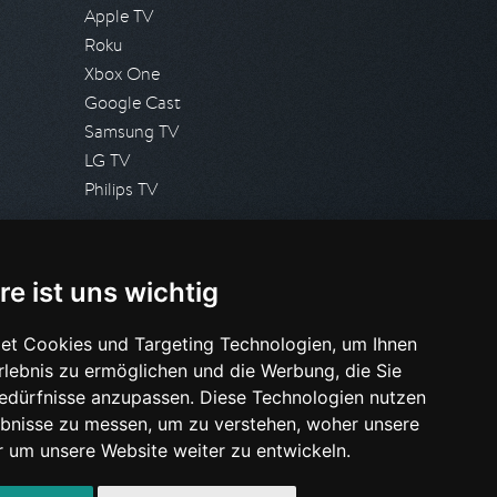
Apple TV
Roku
Xbox One
Google Cast
Samsung TV
LG TV
Philips TV
PRESSE
re ist uns wichtig
Presseanfrage stellen
Pressespiegel
et Cookies und Targeting Technologien, um Ihnen
Erlebnis zu ermöglichen und die Werbung, die Sie
HILFE & SUPPORT
Bedürfnisse anzupassen. Diese Technologien nutzen
Häufig gestellte Fragen
bnisse zu messen, um zu verstehen, woher unsere
Anfrage stellen
um unsere Website weiter zu entwickeln.