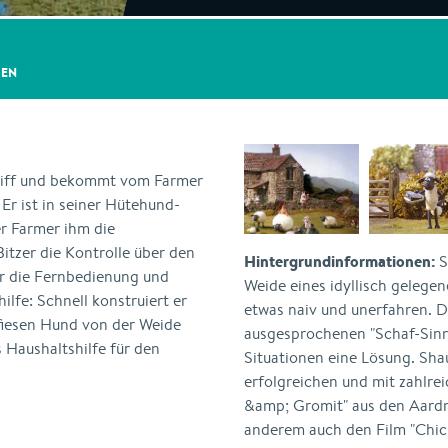
GEN
Griff und bekommt vom Farmer
Er ist in seiner Hütehund-
er Farmer ihm die
itzer die Kontrolle über den
Hintergrundinformationen:
S
er die Fernbedienung und
Weide eines idyllisch gelegen
lfe: Schnell konstruiert er
etwas naiv und unerfahren. 
fiesen Hund von der Weide
ausgesprochenen "Schaf-Sinn"
 Haushaltshilfe für den
Situationen eine Lösung. Shau
erfolgreichen und mit zahlre
&amp; Gromit" aus den Aardm
anderem auch den Film "Chic