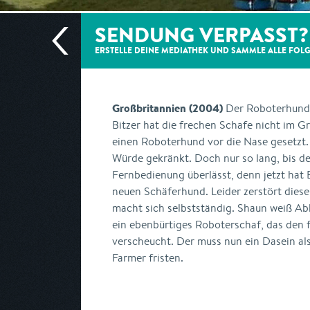
SENDUNG VERPASST?
ERSTELLE DEINE MEDIATHEK UND SAMMLE ALLE
FOL
Großbritannien (2004)
Der Roboterhund
Bitzer hat die frechen Schafe nicht im 
einen Roboterhund vor die Nase gesetzt. 
Würde gekränkt. Doch nur so lang, bis d
Fernbedienung überlässt, denn jetzt hat B
neuen Schäferhund. Leider zerstört dies
macht sich selbstständig. Shaun weiß Abhi
ein ebenbürtiges Roboterschaf, das den 
verscheucht. Der muss nun ein Dasein als
Farmer fristen.