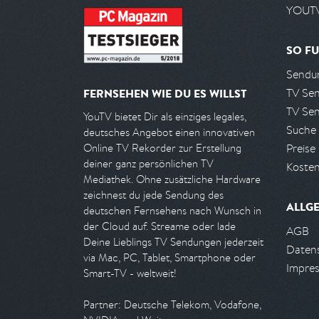
YOUTV
SO FU
Sendun
TV Se
FERNSEHEN WIE DU ES WILLST
TV Se
YouTV bietet Dir als einziges legales,
Suche
deutsches Angebot einen innovativen
Preise
Online TV Rekorder zur Erstellung
deiner ganz persönlichen TV
Kosten
Mediathek. Ohne zusätzliche Hardware
zeichnest du jede Sendung des
ALLG
deutschen Fernsehens nach Wunsch in
der Cloud auf. Streame oder lade
AGB
Deine Lieblings TV Sendungen jederzeit
Daten
via Mac, PC, Tablet, Smartphone oder
Impre
Smart-TV - weltweit!
Partner: Deutsche Telekom, Vodafone,