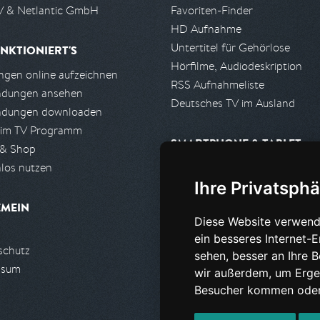
 & Netlantic GmbH
Favoriten-Finder
HD Aufnahme
Untertitel für Gehörlose
NKTIONIERT'S
Hörfilme, Audiodeskription
gen online aufzeichnen
RSS Aufnahmeliste
ndungen ansehen
Deutsches TV im Ausland
ndungen downloaden
 im TV Programm
SMARTPHONE & TABLET
 & Shop
los nutzen
iPhone, iPad App
Ihre Privatsphä
Android App
EMEIN
Diese Website verwend
PARTNER
ein besseres Internet-
schutz
Partnerliste
sehen, besser an Ihre 
ssum
Partner werden
wir außerdem, um Erge
Besucher kommen oder 