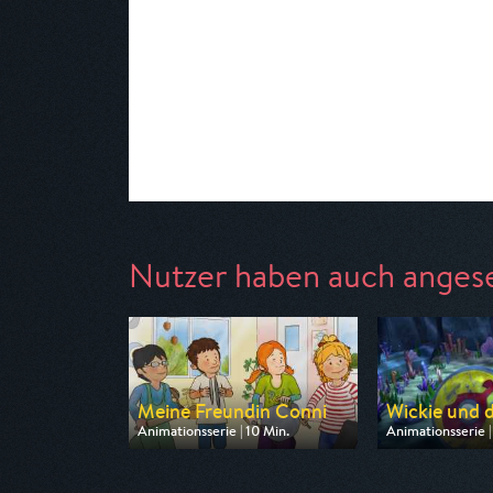
Nutzer haben auch anges
Meine Freundin Conni
Wickie und di
Animationsserie | 10 Min.
Animationsserie |
Ausgestrahlt von ZDF
Ausgestrahlt von
am 08.08.2026, 06:40
am 09.08.2026, 