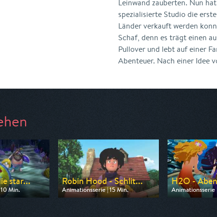
Leinwand zauberten. Nun hat
spezialisierte Studio die erst
Länder verkauft werden konnt
Schaf, denn es trägt einen au
Pullover und lebt auf einer F
Abenteuer. Nach einer Idee v
ehen
e star...
Robin Hood - Schlit...
H2O - Aben
 10 Min.
Animationsserie | 15 Min.
Animationsserie 
 ZDF
Ausgestrahlt von ZDF
Ausgestrahlt vo
07:00
am 08.08.2026, 08:20
am 08.08.2026,