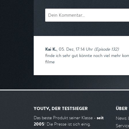
Kai K.
,
05. Dez, 17:14 Uhr
(
Episode 132
)
finde ich sehr gut könnte noch viel mehr ko
filme
YOUTV, DER TESTSIEGER
ÜBER
seit
Das beste Produkt seiner Klasse -
News 
2005
! Die Presse ist sich einig.
Servic