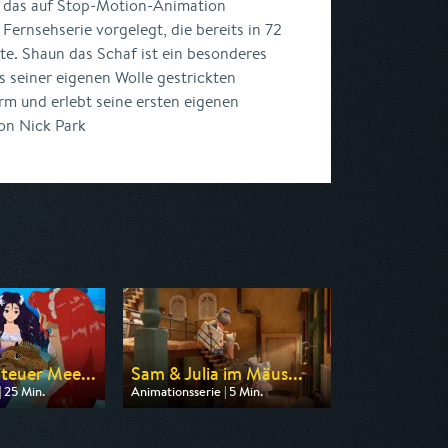
 das auf Stop-Motion-Animation
e Fernsehserie vorgelegt, die bereits in 72
e. Shaun das Schaf ist ein besonderes
s seiner eigenen Wolle gestrickten
arm und erlebt seine ersten eigenen
on Nick Park
teuer Mee...
Sam & Julia im Mäus...
| 25 Min.
Animationsserie | 5 Min.
n ZDF
Ausgestrahlt von ZDF
 08:45
am 09.08.2026, 06:25