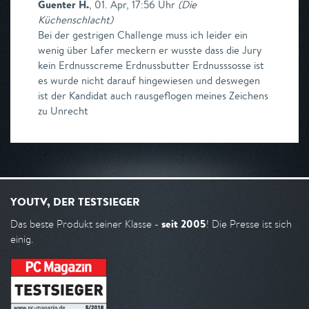
Guenter H.
,
01. Apr, 17:56 Uhr
(
Die
Küchenschlacht
)
Bei der gestrigen Challenge muss ich leider ein
wenig über Lafer meckern er wusste dass die Jury
kein Erdnusscreme Erdnussbutter Erdnusssosse ist
es wurde nicht darauf hingewiesen und deswegen
ist der Kandidat auch rausgeflogen meines Zeichens
zu Unrecht
YOUTV, DER TESTSIEGER
seit 2005
Das beste Produkt seiner Klasse -
! Die Presse ist sich
einig.