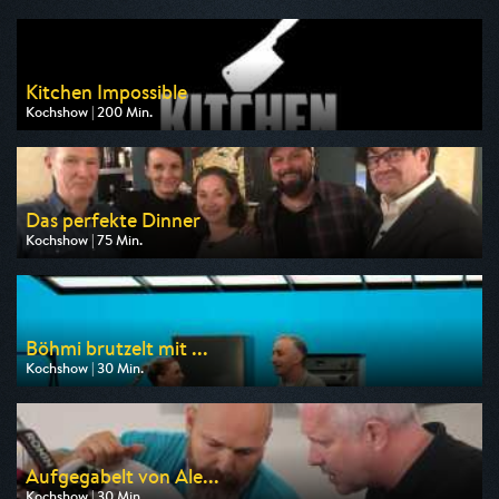
Kitchen Impossible
Kochshow | 200 Min.
Ausgestrahlt von VOX
am 09.08.2026, 20:15
Das perfekte Dinner
Kochshow | 75 Min.
Ausgestrahlt von VOX
am 10.08.2026, 19:00
Böhmi brutzelt mit ...
Kochshow | 30 Min.
Ausgestrahlt von ZDF neo
am 09.08.2026, 23:15
Aufgegabelt von Ale...
Kochshow | 30 Min.