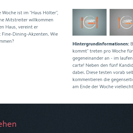
e Woche ist im "Haus Hölter",
e Mitstreiter willkommen
en Haus, vereint er
t Fine-Dining-Akzenten. Wie
kommen?
Hintergrundinformationen:
B
kommt" treten pro Woche fün
gegeneinander an - im laufend
carte! Neben den fünf Kandi
dabei. Diese testen vorab se
kommentieren die gegenseiti
am Ende der Woche vielleicht
ehen