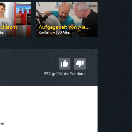
chlacht
Aufgegabelt von Ale...
in.
Kochshow | 30 Min.
n ZDF neo
Ausgestrahlt von BR
 09:00
am 09.08.2026, 17:15
92% gefällt die Sendung
ber