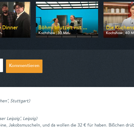
e Dinner
Böhmi brutzelt mit ...
Die Küchens
n.
Kochshow | 30 Min.
Kochshow | 40 M
n VOX
Ausgestrahlt von ZDF neo
Ausgestrahlt vo
19:00
am 09.08.2026, 23:15
am 10.08.2026,
Kommentieren
hen", Stuttgart
)
 Leipzig", Leipzig
)
ine, Jakobsmuscheln, und da wollen die 32 € für haben. Bißchen drü