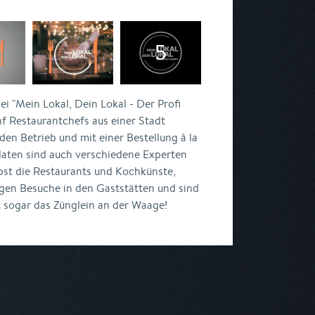
ei "Mein Lokal, Dein Lokal - Der Profi
f Restaurantchefs aus einer Stadt
en Betrieb und mit einer Bestellung à la
daten sind auch verschiedene Experten
lbst die Restaurants und Kochkünste,
gen Besuche in den Gaststätten und sind
 sogar das Zünglein an der Waage!