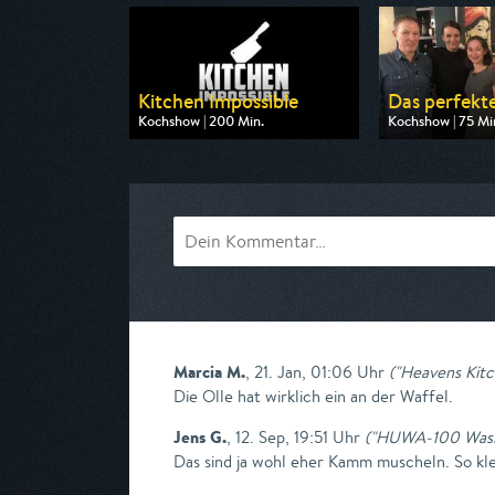
Kitchen Impossible
Das perfekt
Kochshow | 200 Min.
Kochshow | 75 Mi
Ausgestrahlt von VOX
Ausgestrahlt vo
am 09.08.2026, 20:15
am 10.08.2026, 
Marcia M.
,
21. Jan, 01:06 Uhr
(
"Heavens Kitc
Die Olle hat wirklich ein an der Waffel.
Jens G.
,
12. Sep, 19:51 Uhr
(
"HUWA-100 Wasser
Das sind ja wohl eher Kamm muscheln. So kle