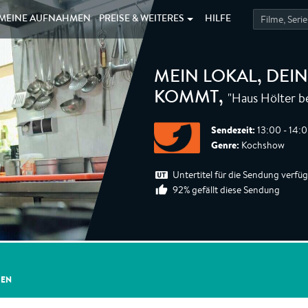
MEINE
AUFNAHMEN
PREISE &
WEITERES
HILFE
MEIN LOKAL, DEIN
"Haus Hölter be
KOMMT
,
Sendezeit:
13:00 - 14:
Genre:
Kochshow
Untertitel für die Sendung verfü
92% gefällt diese Sendung
GEN