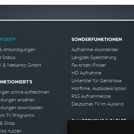
YOUTV
SONDERFUNKTIONEN
& Ankündigungen
Aufnahme-Assistenten
e Status
Langzeit-Speicherung
 & Netlantic GmbH
Favoriten-Finder
HD Aufnahme
Untertitel für Gehörlose
NKTIONIERT'S
Hörfilme, Audiodeskription
gen online aufzeichnen
RSS Aufnahmeliste
ndungen ansehen
Deutsches TV im Ausland
ndungen downloaden
 im TV Programm
SMARTPHONE & TABLET
 & Shop
los nutzen
iPhone, iPad App