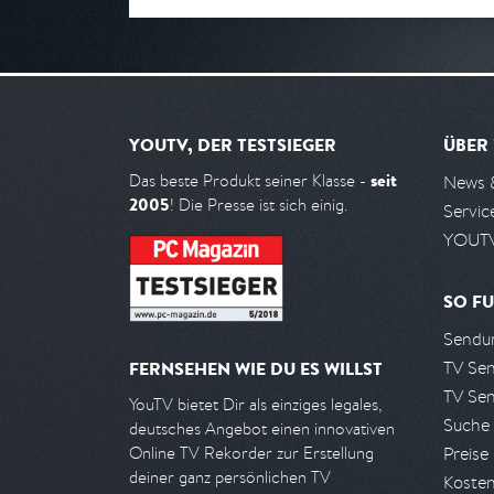
YOUTV, DER TESTSIEGER
ÜBER
seit
Das beste Produkt seiner Klasse -
News 
2005
! Die Presse ist sich einig.
Servic
YOUTV
SO FU
Sendun
TV Se
FERNSEHEN WIE DU ES WILLST
TV Se
YouTV bietet Dir als einziges legales,
Suche
deutsches Angebot einen innovativen
Preise
Online TV Rekorder zur Erstellung
deiner ganz persönlichen TV
Kosten