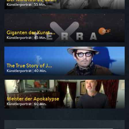
Künstlerporträt | 55 Min.
Ausgestrahlt von arte
am 09.08.2026, 17:00
Giganten der Kunst ...
Künstlerporträt | 45 Min.
Ausgestrahlt von ZDF
am 08.08.2026, 02:45
The True Story of J...
Künstlerporträt | 40 Min.
Ausgestrahlt von 3sat
am 10.08.2026, 19:20
Meister der Apokalypse
Künstlerporträt | 60 Min.
Ausgestrahlt von Phoenix
am 07.08.2026, 22:30