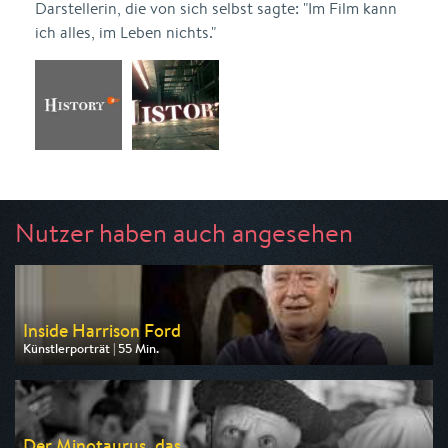
Darstellerin, die von sich selbst sagte: "Im Film kann
ich alles, im Leben nichts."
Nutzer haben auch angesehen
Inside Harrison Ford
Künstlerporträt | 55 Min.
Ausgestrahlt von Pro 7 Maxx
am 06.08.2026, 20:15
Der Minotaurus, das...