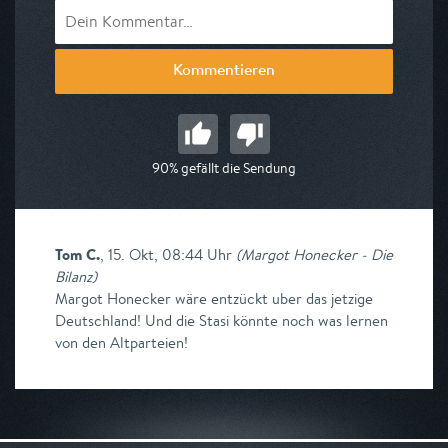
Kommentieren
90% gefällt die Sendung
Tom C.
,
15. Okt, 08:44 Uhr
(
Margot Honecker - Die
Bilanz
)
Margot Honecker wäre entzückt uber das jetzige
Deutschland! Und die Stasi könnte noch was lernen
von den Altparteien!