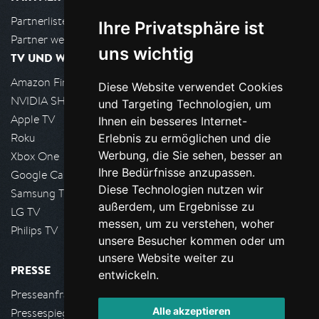
Partnerliste
Ihre Privatsphäre ist
Partner werden
uns wichtig
TV UND WOHNZIMMER
Amazon FireTV
Diese Website verwendet Cookies
NVIDIA SHIELD, Google TV
und Targeting Technologien, um
Apple TV
Ihnen ein besseres Internet-
Roku
Erlebnis zu ermöglichen und die
Werbung, die Sie sehen, besser an
Xbox One
Ihre Bedürfnisse anzupassen.
Google Cast
Diese Technologien nutzen wir
Samsung TV
außerdem, um Ergebnisse zu
LG TV
messen, um zu verstehen, woher
Philips TV
unsere Besucher kommen oder um
unsere Website weiter zu
PRESSE
entwickeln.
Presseanfrage stellen
Alle akzeptieren
Pressespiegel