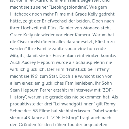
ist von ihrer Aura und ihrem Talent begeistert und
macht sie zu seiner "Lieblingsblondine". Wie gern
Hitchcock noch mehr Filme mit Grace Kelly gedreht
hätte, zeigt der Briefwechsel der beiden. Doch nach
ihrer Hochzeit mit Fürst Rainier von Monaco steht
Grace Kelly nie wieder vor einer Kamera. Warum hat
die Oscarpreisträgerin alles darangesetzt, Fürstin zu
werden? Ihre Familie zahlte sogar eine horrende
Mitgift, damit sie ins Fürstentum einheiraten konnte.
Auch Audrey Hepburn wurde als Schauspielerin nie
wirklich glücklich. Der Film "Frühstück bei Tiffany"
macht sie 1961 zum Star. Doch sie wünscht sich vor
allem eines: ein glückliches Familienleben. Ihr Sohn
Sean Hepburn Ferrer erzählt im Interview mit "ZDF-
History", warum sie gerade das nie bekommen hat. Als
produktivste der drei "Leinwandgöttinnen" gilt Romy
Schneider: 58 Filme hat sie hinterlassen. Dabei wurde
sie nur 43 Jahre alt. "ZDF-History" fragt auch nach
den Gründen für den frühen Tod der begnadeten