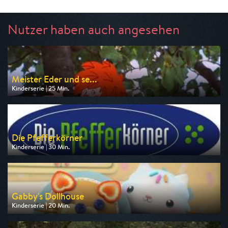
Nutzer haben auch angesehen
Meister Eder und se...
Kinderserie | 25 Min.
Ausgestrahlt von MDR
am 15.08.2026, 07:00
Die Pfefferkörner
Kinderserie | 30 Min.
Ausgestrahlt von NDR
am 11.08.2026, 07:10
Gabby's Dollhouse
Kinderserie | 20 Min.
Ausgestrahlt von Super RTL
am 11.08.2026, 06:35