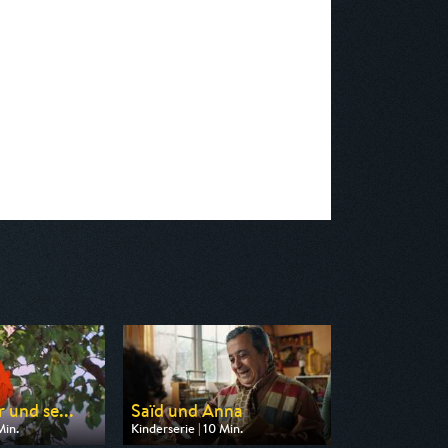
 und se...
Saïd und Anna
Min.
Kinderserie | 10 Min.
on MDR
Ausgestrahlt von KiKA