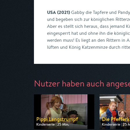
USA (2021)
Gabby die Tapfere und Pandy 
und begeben sich zur königlichen Ritter
Aber es stellt sich heraus, dass jemand
eingesperrt hat und ohne ihn die königli
werden muss! Es liegt an den Rittern in 
lüften und König Katzenminze durch ritter
Nutzer haben auch anges
Pippi Langstrumpf
Die Pfeffer
Kinderserie | 25 Min.
Kinderserie | 25 M
Ausgestrahlt von ZDF
Ausgestrahlt vo