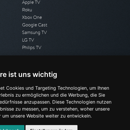
Apple TV
Roku
Xbox One
Google Cast
Samsung TV
LG TV
Philips TV
PRESSE
re ist uns wichtig
Presseanfrage stellen
Pressespiegel
et Cookies und Targeting Technologien, um Ihnen
Erlebnis zu ermöglichen und die Werbung, die Sie
HILFE & SUPPORT
Bedürfnisse anzupassen. Diese Technologien nutzen
Häufig gestellte Fragen
bnisse zu messen, um zu verstehen, woher unsere
Anfrage stellen
um unsere Website weiter zu entwickeln.