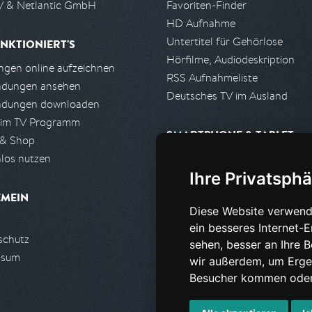
 & Netlantic GmbH
Favoriten-Finder
HD Aufnahme
Untertitel für Gehörlose
NKTIONIERT'S
Hörfilme, Audiodeskription
gen online aufzeichnen
RSS Aufnahmeliste
ndungen ansehen
Deutsches TV im Ausland
ndungen downloaden
 im TV Programm
SMARTPHONE & TABLET
 & Shop
los nutzen
iPhone, iPad App
Ihre Privatsphä
Android App
EMEIN
Diese Website verwend
PARTNER
ein besseres Internet-
schutz
Partnerliste
sehen, besser an Ihre 
ssum
Partner werden
wir außerdem, um Erge
Besucher kommen oder 