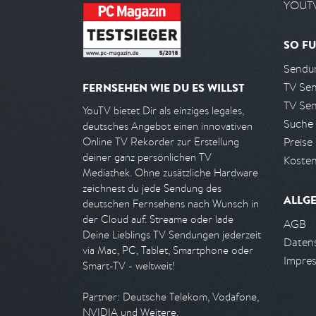
YOUTV
SO FU
Sendun
TV Se
FERNSEHEN WIE DU ES WILLST
TV Se
YouTV bietet Dir als einziges legales,
Suche
deutsches Angebot einen innovativen
Preise
Online TV Rekorder zur Erstellung
deiner ganz persönlichen TV
Kosten
Mediathek. Ohne zusätzliche Hardware
zeichnest du jede Sendung des
ALLG
deutschen Fernsehens nach Wunsch in
der Cloud auf. Streame oder lade
AGB
Deine Lieblings TV Sendungen jederzeit
Daten
via Mac, PC, Tablet, Smartphone oder
Impre
Smart-TV - weltweit!
Partner: Deutsche Telekom, Vodafone,
NVIDIA und Weitere.