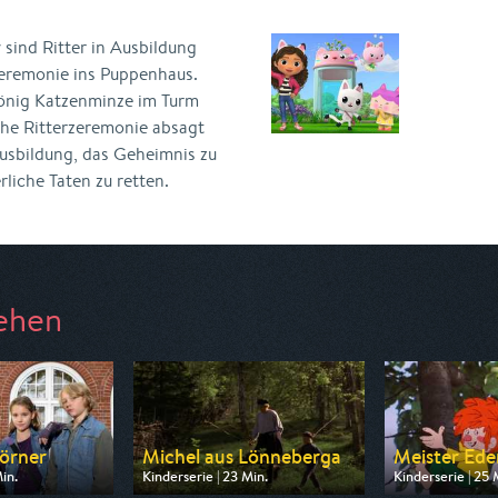
sind Ritter in Ausbildung
zeremonie ins Puppenhaus.
 König Katzenminze im Turm
che Ritterzeremonie absagt
Ausbildung, das Geheimnis zu
liche Taten zu retten.
ehen
körner
Michel aus Lönneberga
Meister Eder
in.
Kinderserie | 23 Min.
Kinderserie | 25 
n ARD
Ausgestrahlt von ZDF
Ausgestrahlt v