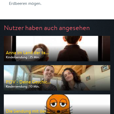
Erdbeeren mögen.
Nutzer haben auch angesehen
Anna im Land der ta...
Kindersendung | 25 Min.
Ausgestrahlt von ARD
am 08.08.2026, 07:15
POV - Deine Geschic...
Kindersendung | 10 Min.
Ausgestrahlt von ARD
am 08.08.2026, 08:45
Die Sendung mit der...