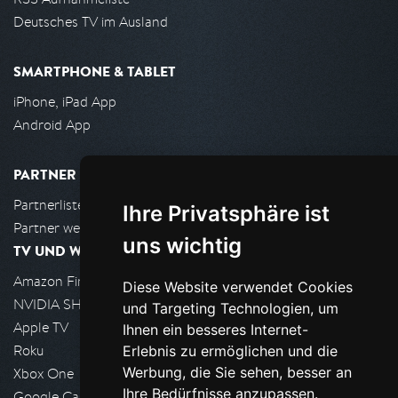
Deutsches TV im Ausland
SMARTPHONE & TABLET
iPhone, iPad App
Android App
PARTNER
Partnerliste
Ihre Privatsphäre ist
Partner werden
uns wichtig
TV UND WOHNZIMMER
Amazon FireTV
Diese Website verwendet Cookies
NVIDIA SHIELD, Google TV
und Targeting Technologien, um
Apple TV
Ihnen ein besseres Internet-
Roku
Erlebnis zu ermöglichen und die
Werbung, die Sie sehen, besser an
Xbox One
Ihre Bedürfnisse anzupassen.
Google Cast