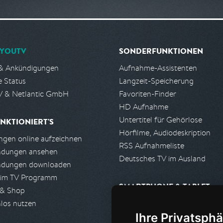
YOUTV
SONDERFUNKTIONEN
& Ankündigungen
Aufnahme-Assistenten
e Status
Langzeit-Speicherung
 & Netlantic GmbH
Favoriten-Finder
HD Aufnahme
Untertitel für Gehörlose
NKTIONIERT'S
Hörfilme, Audiodeskription
gen online aufzeichnen
RSS Aufnahmeliste
ndungen ansehen
Deutsches TV im Ausland
ndungen downloaden
 im TV Programm
SMARTPHONE & TABLET
 & Shop
los nutzen
iPhone, iPad App
Ihre Privatsphä
Android App