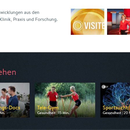
ntwicklungen aus den
linik, Praxis und Forschung.
ehen
ngs-Docs
Tele-Gym
Sportsucht:
in.
Gesundheit | 15 Min.
Gesundheit | 20 
 SR Fernsehen
Ausgestrahlt von BR
Ausgestrahlt vo
21:00
am 09.08.2026, 07:30
am 09.08.2026,