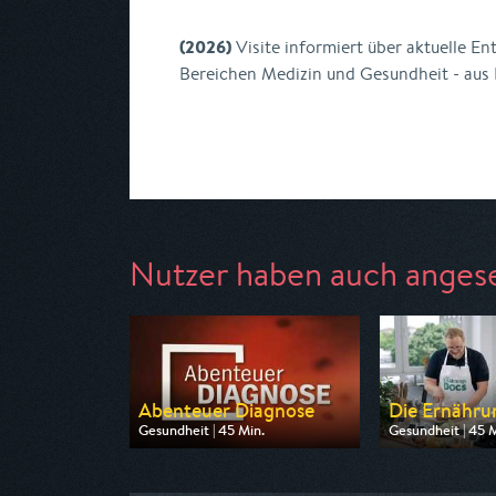
(2026)
Visite informiert über aktuelle E
Bereichen Medizin und Gesundheit - aus K
Nutzer haben auch anges
Abenteuer Diagnose
Die Ernähru
Gesundheit | 45 Min.
Gesundheit | 45 M
Ausgestrahlt von HR
Ausgestrahlt von
am 10.08.2026, 20:15
am 12.08.2026, 