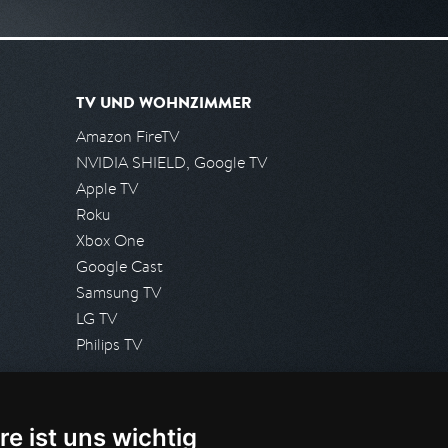
TV UND WOHNZIMMER
Amazon FireTV
NVIDIA SHIELD, Google TV
Apple TV
Roku
Xbox One
Google Cast
Samsung TV
LG TV
Philips TV
PRESSE
re ist uns wichtig
Presseanfrage stellen