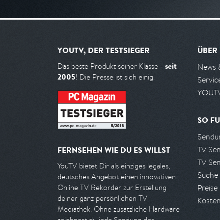
YOUTV, DER TESTSIEGER
ÜBER
seit
Das beste Produkt seiner Klasse -
News 
2005
! Die Presse ist sich einig.
Servic
YOUTV
SO FU
Sendun
TV Se
FERNSEHEN WIE DU ES WILLST
TV Se
YouTV bietet Dir als einziges legales,
Suche
deutsches Angebot einen innovativen
Preise
Online TV Rekorder zur Erstellung
deiner ganz persönlichen TV
Kosten
Mediathek. Ohne zusätzliche Hardware
zeichnest du jede Sendung des