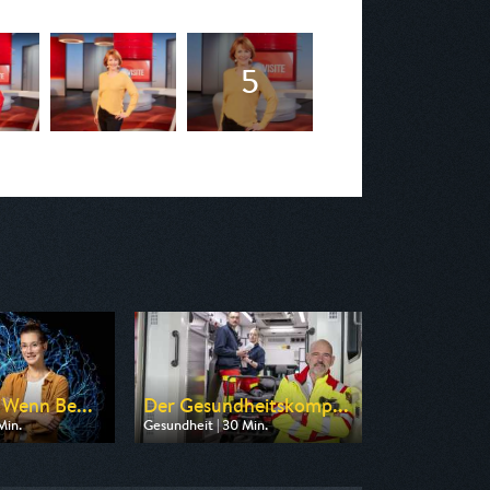
 Wenn Be...
Der Gesundheitskomp...
Min.
Gesundheit | 30 Min.
n ZDF neo
Ausgestrahlt von WDR
 06:55
am 11.08.2026, 18:15