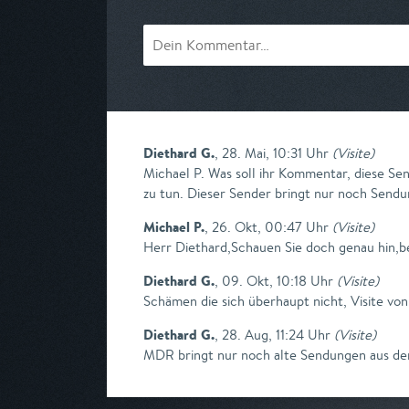
Diethard G.
,
28. Mai, 10:31 Uhr
(
Visite
)
Michael P. Was soll ihr Kommentar, diese Se
zu tun. Dieser Sender bringt nur noch Sendu
Michael P.
,
26. Okt, 00:47 Uhr
(
Visite
)
Herr Diethard,Schauen Sie doch genau hin,b
Diethard G.
,
09. Okt, 10:18 Uhr
(
Visite
)
Schämen die sich überhaupt nicht, Visite von
Diethard G.
,
28. Aug, 11:24 Uhr
(
Visite
)
MDR bringt nur noch alte Sendungen aus dem