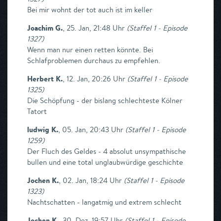
Bei mir wohnt der tot auch ist im keller
Joachim G.
,
25. Jan, 21:48 Uhr
(
Staffel 1 - Episode
1327
)
Wenn man nur einen retten könnte. Bei
Schlafproblemen durchaus zu empfehlen.
Herbert K.
,
12. Jan, 20:26 Uhr
(
Staffel 1 - Episode
1325
)
Die Schöpfung - der bislang schlechteste Kölner
Tatort
ludwig K.
,
05. Jan, 20:43 Uhr
(
Staffel 1 - Episode
1259
)
Der Fluch des Geldes - 4 absolut unsympathische
bullen und eine total unglaubwürdige geschichte
Jochen K.
,
02. Jan, 18:24 Uhr
(
Staffel 1 - Episode
1323
)
Nachtschatten - langatmig und extrem schlecht
Jochen K.
,
30. Dez, 19:57 Uhr
(
Staffel 1 - Episode