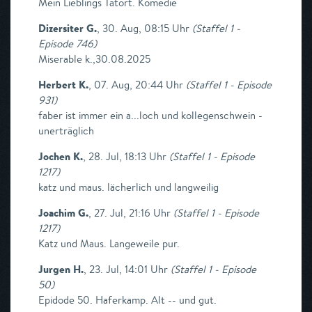
Mein Lieblings Tatort. Komedie
Dizersiter G.
,
30. Aug, 08:15 Uhr
(
Staffel 1 -
Episode 746
)
Miserable k.,30.08.2025
Herbert K.
,
07. Aug, 20:44 Uhr
(
Staffel 1 - Episode
931
)
faber ist immer ein a...loch und kollegenschwein -
unerträglich
Jochen K.
,
28. Jul, 18:13 Uhr
(
Staffel 1 - Episode
1217
)
katz und maus. lächerlich und langweilig
Joachim G.
,
27. Jul, 21:16 Uhr
(
Staffel 1 - Episode
1217
)
Katz und Maus. Langeweile pur.
Jurgen H.
,
23. Jul, 14:01 Uhr
(
Staffel 1 - Episode
50
)
Epidode 50. Haferkamp. Alt -- und gut.