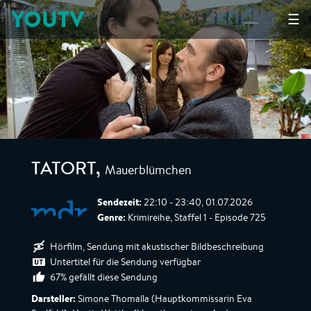
YOUTV
☰
Mauerblümchen
TATORT
,
Sendezeit:
22:10 - 23:40, 01.07.2026
Genre:
Krimireihe, Staffel 1 - Episode 725
Hörfilm, Sendung mit akustischer Bildbeschreibung
Untertitel für die Sendung verfügbar
67% gefällt diese Sendung
Darsteller:
Simone Thomalla (Hauptkommissarin Eva