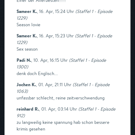
Einer der Allerbesten!!!!!!
Sameer K.
,
16. Apr, 15:24 Uhr
(
Staffel 1 - Episode
1229
)
Season lovie
Sameer K.
,
16. Apr, 15:23 Uhr
(
Staffel 1 - Episode
1229
)
Sex season
Padi N.
,
10. Apr, 16:15 Uhr
(
Staffel 1 - Episode
1300
)
denk doch Englisch...
Jochen K.
,
01. Apr, 21:11 Uhr
(
Staffel 1 - Episode
1063
)
unfassbar schlecht, reine zeitverschwendung
reinhard R.
,
01. Apr, 03:14 Uhr
(
Staffel 1 - Episode
912
)
zu langweilig keine spannung hab schon bessere
krimis gesehen