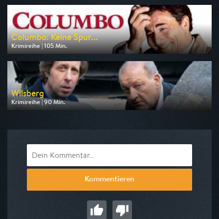
am 10.08.2026, 20:15
Columbo: Keine Spur...
Krimireihe | 105 Min.
Ausgestrahlt von RTLup
am 08.08.2026, 18:30
Wilsberg
Krimireihe | 90 Min.
Ausgestrahlt von ZDF neo
am 12.08.2026, 20:15
Kommentieren