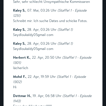
Sehr, sehr schlecht Unsympathische Kommissaren
Kaley S.
,
07. Mai, 03:26 Uhr
(
Staffel 1 - Episode
1251
)
Schreibt mir. Ich suche Dates und schicke Fotos.
Kaley S.
,
28. Apr, 03:26 Uhr
(
Staffel 1
)
Seydloukaldy05gmail com
Kaley S.
,
28. Apr, 03:26 Uhr
(
Staffel 1
)
Seydloukaldy05gmail com
Herbert K.
,
22. Apr, 20:50 Uhr
(
Staffel 1 - Episode
1301
)
lächerlich
Mohd F.
,
22. Apr, 19:59 Uhr
(
Staffel 1 - Episode
1302
)
Hi
Dettmar H.
,
19. Apr, 06:58 Uhr
(
Staffel 1 - Episode
1143
)