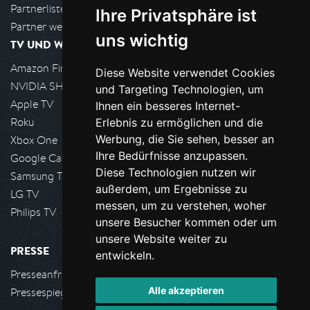
Partnerliste
Ihre Privatsphäre ist
Partner werden
uns wichtig
TV UND WOHNZIMMER
Amazon FireTV
Diese Website verwendet Cookies
NVIDIA SHIELD, Google TV
und Targeting Technologien, um
Apple TV
Ihnen ein besseres Internet-
Roku
Erlebnis zu ermöglichen und die
Werbung, die Sie sehen, besser an
Xbox One
Ihre Bedürfnisse anzupassen.
Google Cast
Diese Technologien nutzen wir
Samsung TV
außerdem, um Ergebnisse zu
LG TV
messen, um zu verstehen, woher
Philips TV
unsere Besucher kommen oder um
unsere Website weiter zu
PRESSE
entwickeln.
Presseanfrage stellen
Alle akzeptieren
Pressespiegel