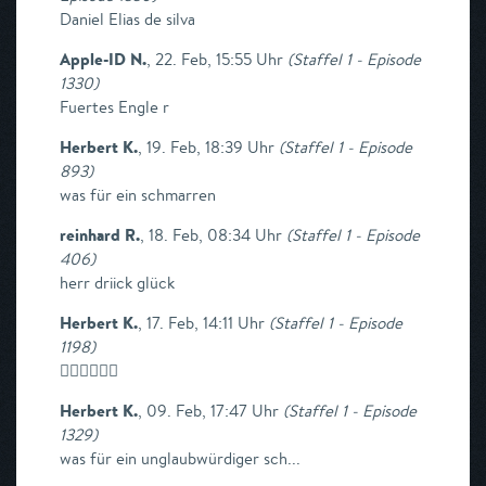
Daniel Elias de silva
Apple-ID N.
,
22. Feb, 15:55 Uhr
(
Staffel 1 - Episode
1330
)
Fuertes Engle r
Herbert K.
,
19. Feb, 18:39 Uhr
(
Staffel 1 - Episode
893
)
was für ein schmarren
reinhard R.
,
18. Feb, 08:34 Uhr
(
Staffel 1 - Episode
406
)
herr driick glück
Herbert K.
,
17. Feb, 14:11 Uhr
(
Staffel 1 - Episode
1198
)
👎🏼👎🏼👎🏼
Herbert K.
,
09. Feb, 17:47 Uhr
(
Staffel 1 - Episode
1329
)
was für ein unglaubwürdiger sch...