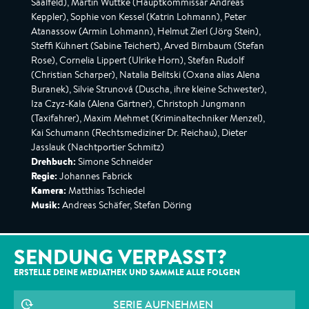
Saalfeld), Martin Wuttke (Hauptkommissar Andreas
Keppler), Sophie von Kessel (Katrin Lohmann), Peter
Atanassow (Armin Lohmann), Helmut Zierl (Jörg Stein),
Steffi Kühnert (Sabine Teichert), Arved Birnbaum (Stefan
Rose), Cornelia Lippert (Ulrike Horn), Stefan Rudolf
(Christian Scharper), Natalia Belitski (Oxana alias Alena
Buranek), Silvie Strunová (Duscha, ihre kleine Schwester),
Iza Czyz-Kala (Alena Gärtner), Christoph Jungmann
(Taxifahrer), Maxim Mehmet (Kriminaltechniker Menzel),
Kai Schumann (Rechtsmediziner Dr. Reichau), Dieter
Jasslauk (Nachtportier Schmitz)
Drehbuch:
Simone Schneider
Regie:
Johannes Fabrick
Kamera:
Matthias Tschiedel
Musik:
Andreas Schäfer, Stefan Döring
SENDUNG VERPASST?
ERSTELLE DEINE MEDIATHEK UND SAMMLE ALLE
FOLGEN
SERIE AUFNEHMEN