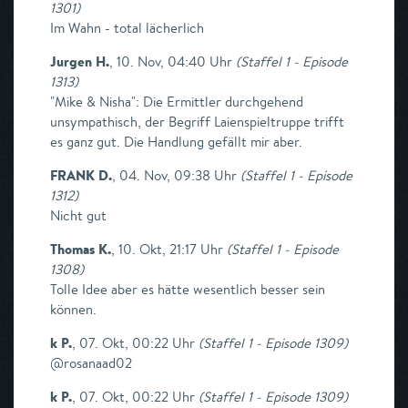
1301
)
Im Wahn - total lächerlich
Jurgen H.
,
10. Nov, 04:40 Uhr
(
Staffel 1 - Episode
1313
)
"Mike & Nisha": Die Ermittler durchgehend
unsympathisch, der Begriff Laienspieltruppe trifft
es ganz gut. Die Handlung gefällt mir aber.
FRANK D.
,
04. Nov, 09:38 Uhr
(
Staffel 1 - Episode
1312
)
Nicht gut
Thomas K.
,
10. Okt, 21:17 Uhr
(
Staffel 1 - Episode
1308
)
Tolle Idee aber es hätte wesentlich besser sein
können.
k P.
,
07. Okt, 00:22 Uhr
(
Staffel 1 - Episode 1309
)
@rosanaad02
k P.
,
07. Okt, 00:22 Uhr
(
Staffel 1 - Episode 1309
)