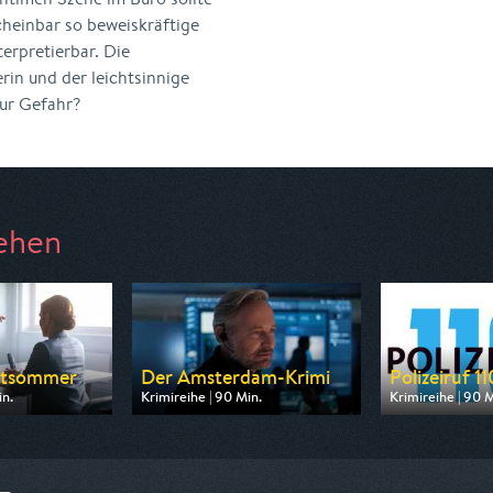
cheinbar so beweiskräftige
terpretierbar. Die
rin und der leichtsinnige
ur Gefahr?
ehen
ttsommer
Der Amsterdam-Krimi
Polizeiruf 11
in.
Krimireihe | 90 Min.
Krimireihe | 90 M
arte
Ausgestrahlt von ARD
Ausgestrahlt v
20:15
am 13.08.2026, 20:15
am 10.08.2026, 