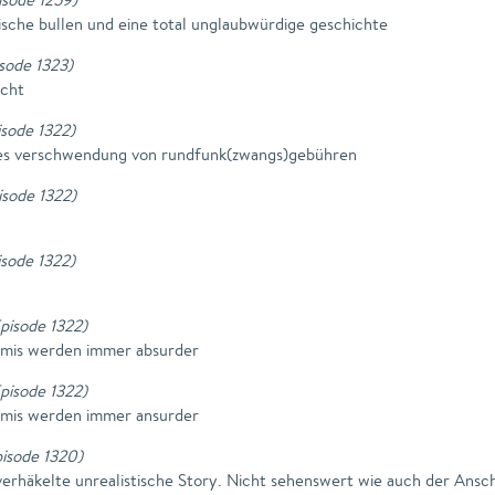
sche bullen und eine total unglaubwürdige geschichte
isode 1323
)
echt
pisode 1322
)
alles verschwendung von rundfunk(zwangs)gebühren
pisode 1322
)
pisode 1322
)
Episode 1322
)
rimis werden immer absurder
Episode 1322
)
rimis werden immer ansurder
pisode 1320
)
rhäkelte unrealistische Story. Nicht sehenswert wie auch der Ansch