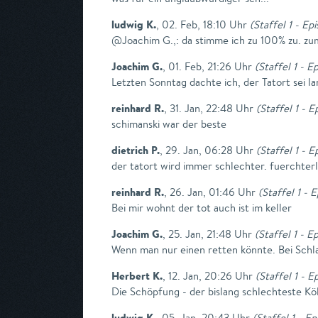
ludwig K.
,
02. Feb, 18:10 Uhr
(
Staffel 1 - Ep
@Joachim G.,: da stimme ich zu 100% zu. zum
Joachim G.
,
01. Feb, 21:26 Uhr
(
Staffel 1 - E
Letzten Sonntag dachte ich, der Tatort sei l
reinhard R.
,
31. Jan, 22:48 Uhr
(
Staffel 1 - 
schimanski war der beste
dietrich P.
,
29. Jan, 06:28 Uhr
(
Staffel 1 - 
der tatort wird immer schlechter. fuerchterl
reinhard R.
,
26. Jan, 01:46 Uhr
(
Staffel 1 - 
Bei mir wohnt der tot auch ist im keller
Joachim G.
,
25. Jan, 21:48 Uhr
(
Staffel 1 - E
Wenn man nur einen retten könnte. Bei Sch
Herbert K.
,
12. Jan, 20:26 Uhr
(
Staffel 1 - E
Die Schöpfung - der bislang schlechteste Kö
ludwig K.
,
05. Jan, 20:43 Uhr
(
Staffel 1 - E