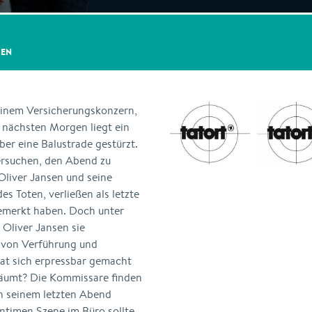
GEN
einem Versicherungskonzern,
 nächsten Morgen liegt ein
über eine Balustrade gestürzt.
ersuchen, den Abend zu
 Oliver Jansen und seine
es Toten, verließen als letzte
bemerkt haben. Doch unter
 Oliver Jansen sie
t von Verführung und
at sich erpressbar gemacht
äumt? Die Kommissare finden
an seinem letzten Abend
ntimen Szene im Büro sollte