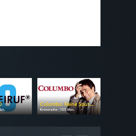
0
Columbo: Keine Spur...
in.
Krimireihe | 105 Min.
on MDR
Ausgestrahlt von RTLup
20:15
am 08.08.2026, 18:30