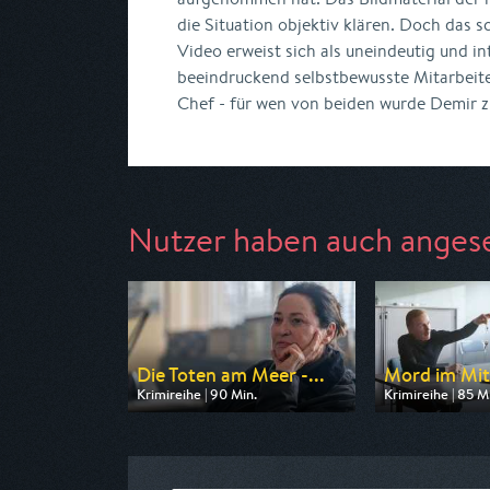
die Situation objektiv klären. Doch das s
Video erweist sich als uneindeutig und in
beeindruckend selbstbewusste Mitarbeite
Chef - für wen von beiden wurde Demir z
Nutzer haben auch anges
Die Toten am Meer -...
Mord im Mi
Krimireihe | 90 Min.
Krimireihe | 85 M
Ausgestrahlt von ARD
Ausgestrahlt von 
am 08.08.2026, 20:15
am 07.08.2026, 