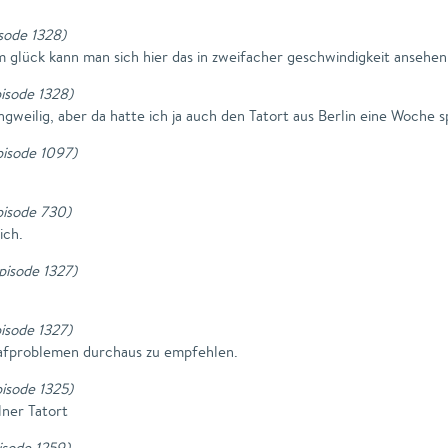
isode 1328
)
 glück kann man sich hier das in zweifacher geschwindigkeit ansehen 
pisode 1328
)
angweilig, aber da hatte ich ja auch den Tatort aus Berlin eine Woche 
Episode 1097
)
Episode 730
)
ich.
Episode 1327
)
pisode 1327
)
lafproblemen durchaus zu empfehlen.
pisode 1325
)
lner Tatort
pisode 1259
)