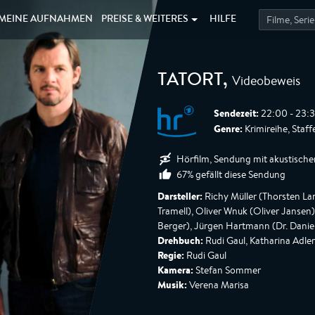
MEINE
AUFNAHMEN
PREISE &
WEITERES
HILFE
Videobeweis
TATORT
,
Sendezeit:
22:00 - 23:3
Genre:
Krimireihe, Staffe
Hörfilm, Sendung mit akustische
67% gefällt diese Sendung
Darsteller:
Richy Müller (Thorsten Lan
Tramell), Oliver Wnuk (Oliver Jansen
Berger), Jürgen Hartmann (Dr. Daniel 
Drehbuch:
Rudi Gaul, Katharina Adler
Regie:
Rudi Gaul
Kamera:
Stefan Sommer
Musik:
Verena Marisa