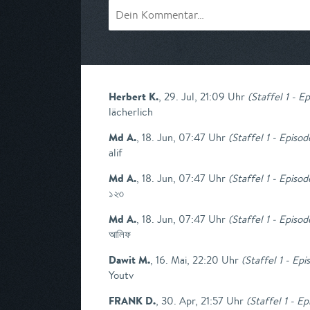
Herbert K.
,
29. Jul, 21:09 Uhr
(
Staffel 1 - E
lächerlich
Md A.
,
18. Jun, 07:47 Uhr
(
Staffel 1 - Episo
alif
Md A.
,
18. Jun, 07:47 Uhr
(
Staffel 1 - Episo
১২৩
Md A.
,
18. Jun, 07:47 Uhr
(
Staffel 1 - Episo
আলিফ
Dawit M.
,
16. Mai, 22:20 Uhr
(
Staffel 1 - Ep
Youtv
FRANK D.
,
30. Apr, 21:57 Uhr
(
Staffel 1 - E