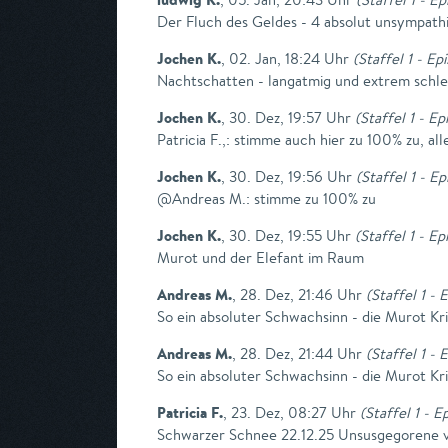
Der Fluch des Geldes - 4 absolut unsympathi
Jochen K.
,
02. Jan, 18:24 Uhr
(
Staffel 1 - Ep
Nachtschatten - langatmig und extrem schl
Jochen K.
,
30. Dez, 19:57 Uhr
(
Staffel 1 - E
Patricia F.,: stimme auch hier zu 100% zu, 
Jochen K.
,
30. Dez, 19:56 Uhr
(
Staffel 1 - E
@Andreas M.: stimme zu 100% zu
Jochen K.
,
30. Dez, 19:55 Uhr
(
Staffel 1 - E
Murot und der Elefant im Raum
Andreas M.
,
28. Dez, 21:46 Uhr
(
Staffel 1 - 
So ein absoluter Schwachsinn - die Murot K
Andreas M.
,
28. Dez, 21:44 Uhr
(
Staffel 1 - 
So ein absoluter Schwachsinn - die Murot K
Patricia F.
,
23. Dez, 08:27 Uhr
(
Staffel 1 - E
Schwarzer Schnee 22.12.25 Unsusgegorene ve