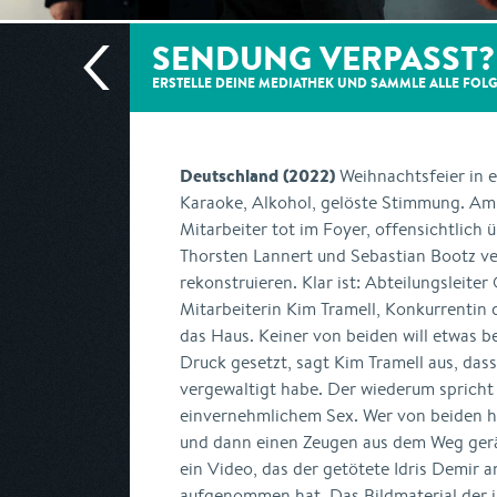
SENDUNG VERPASST?
ERSTELLE DEINE MEDIATHEK UND SAMMLE ALLE
FOL
Deutschland (2022)
Weihnachtsfeier in 
Karaoke, Alkohol, gelöste Stimmung. Am
Mitarbeiter tot im Foyer, offensichtlich 
Thorsten Lannert und Sebastian Bootz v
rekonstruieren. Klar ist: Abteilungsleiter
Mitarbeiterin Kim Tramell, Konkurrentin d
das Haus. Keiner von beiden will etwas 
Druck gesetzt, sagt Kim Tramell aus, dass
vergewaltigt habe. Der wiederum sprich
einvernehmlichem Sex. Wer von beiden h
und dann einen Zeugen aus dem Weg ger
ein Video, das der getötete Idris Demir 
aufgenommen hat. Das Bildmaterial der i