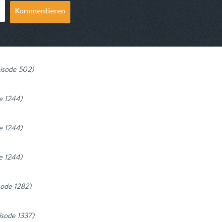
Kommentieren
pisode 502
)
de 1244
)
de 1244
)
de 1244
)
isode 1282
)
pisode 1337
)