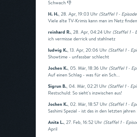
Schwach 👎
H. H.
,
28. Apr, 19:03 Uhr
(
Staffel 1 - Episod
Viele alte TV-Krimis kann man im Netz finden
reinhard R.
,
28. Apr, 04:24 Uhr
(
Staffel 1 -
ich vermisse derrick und stahlnetz
ludwig K.
,
13. Apr, 20:06 Uhr
(
Staffel 1 - Ep
Showtime - unfassbar schlecht
Jochen K.
,
05. Mär, 18:36 Uhr
(
Staffel 1 - E
Auf einen Schlag - was für ein Sch...
Sigrun B.
,
04. Mär, 02:21 Uhr
(
Staffel 1 - E
Restschuld: So sieht's inzwischen aus!
Jochen K.
,
02. Mär, 18:57 Uhr
(
Staffel 1 - Ep
Sashimi Spezial - ist das in den letzten ja
Anita L.
,
27. Feb, 16:52 Uhr
(
Staffel 1 - Epis
April