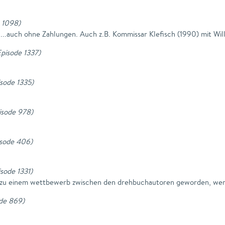
e 1098
)
...auch ohne Zahlungen. Auch z.B. Kommissar Klefisch (1990) mit Will
 Episode 1337
)
isode 1335
)
pisode 978
)
pisode 406
)
isode 1331
)
hren zu einem wettbewerb zwischen den drehbuchautoren geworden, we
ode 869
)