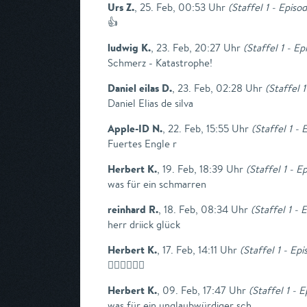
Urs Z.
,
25. Feb, 00:53 Uhr
(
Staffel 1 - Episo
👍
ludwig K.
,
23. Feb, 20:27 Uhr
(
Staffel 1 - E
Schmerz - Katastrophe!
Daniel eilas D.
,
23. Feb, 02:28 Uhr
(
Staffel 
Daniel Elias de silva
Apple-ID N.
,
22. Feb, 15:55 Uhr
(
Staffel 1 -
Fuertes Engle r
Herbert K.
,
19. Feb, 18:39 Uhr
(
Staffel 1 - E
was für ein schmarren
reinhard R.
,
18. Feb, 08:34 Uhr
(
Staffel 1 -
herr driick glück
Herbert K.
,
17. Feb, 14:11 Uhr
(
Staffel 1 - Ep
👎🏼👎🏼👎🏼
Herbert K.
,
09. Feb, 17:47 Uhr
(
Staffel 1 - 
was für ein unglaubwürdiger sch...