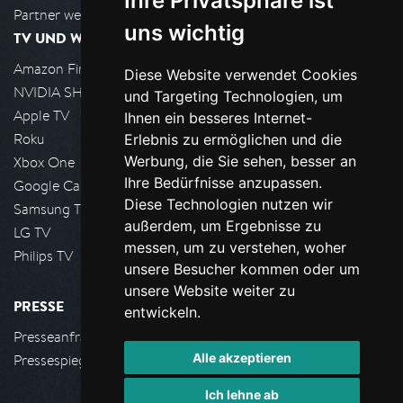
Ihre Privatsphäre ist
Partner werden
uns wichtig
TV UND WOHNZIMMER
Amazon FireTV
Diese Website verwendet Cookies
NVIDIA SHIELD, Google TV
und Targeting Technologien, um
Apple TV
Ihnen ein besseres Internet-
Roku
Erlebnis zu ermöglichen und die
Werbung, die Sie sehen, besser an
Xbox One
Ihre Bedürfnisse anzupassen.
Google Cast
Diese Technologien nutzen wir
Samsung TV
außerdem, um Ergebnisse zu
LG TV
messen, um zu verstehen, woher
Philips TV
unsere Besucher kommen oder um
unsere Website weiter zu
PRESSE
entwickeln.
Presseanfrage stellen
Alle akzeptieren
Pressespiegel
Ich lehne ab