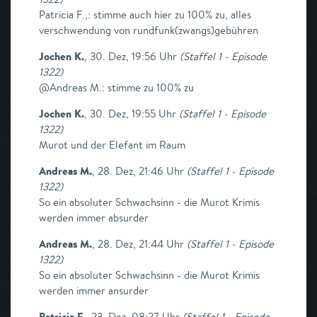
Patricia F.,: stimme auch hier zu 100% zu, alles
verschwendung von rundfunk(zwangs)gebühren
Jochen K.
,
30. Dez, 19:56 Uhr
(
Staffel 1 - Episode
1322
)
@Andreas M.: stimme zu 100% zu
Jochen K.
,
30. Dez, 19:55 Uhr
(
Staffel 1 - Episode
1322
)
Murot und der Elefant im Raum
Andreas M.
,
28. Dez, 21:46 Uhr
(
Staffel 1 - Episode
1322
)
So ein absoluter Schwachsinn - die Murot Krimis
werden immer absurder
Andreas M.
,
28. Dez, 21:44 Uhr
(
Staffel 1 - Episode
1322
)
So ein absoluter Schwachsinn - die Murot Krimis
werden immer ansurder
Patricia F.
,
23. Dez, 08:27 Uhr
(
Staffel 1 - Episode