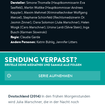
Darsteller:
Simone Thomalla (Hauptkommissarin Eva
Saalfeld), Martin Wuttke (Hauptkommissar Andreas
Keppler), Maxim Mehmet (Kriminaltechniker Wolfgang
Menzel), Stephanie Schönfeld (Rechtsmedizinerin Dr.
Jasmin Zinner), Oana Solomon (Julia Marschner), Helen
Woigk (Caro Marschner), Ursina Lardi (Silvie Stein), Inga
Busch (Karmen Slowinski)
Regie:
Claudia Garde
Andere Personen:
Katrin Bühlig, Jennifer Litters
SENDUNG VERPASST?
ERSTELLE DEINE MEDIATHEK UND SAMMLE ALLE
FOLGEN
SERIE AUFNEHMEN
Deutschland (2014)
In den frühen Morgenstunden
wird Julia Marschner, die in der Nacht noch