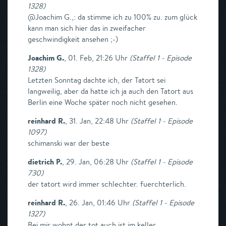
1328
)
@Joachim G.,: da stimme ich zu 100% zu. zum glück
kann man sich hier das in zweifacher
geschwindigkeit ansehen ;-)
Joachim G.
,
01. Feb, 21:26 Uhr
(
Staffel 1 - Episode
1328
)
Letzten Sonntag dachte ich, der Tatort sei
langweilig, aber da hatte ich ja auch den Tatort aus
Berlin eine Woche später noch nicht gesehen.
reinhard R.
,
31. Jan, 22:48 Uhr
(
Staffel 1 - Episode
1097
)
schimanski war der beste
dietrich P.
,
29. Jan, 06:28 Uhr
(
Staffel 1 - Episode
730
)
der tatort wird immer schlechter. fuerchterlich.
reinhard R.
,
26. Jan, 01:46 Uhr
(
Staffel 1 - Episode
1327
)
Bei mir wohnt der tot auch ist im keller