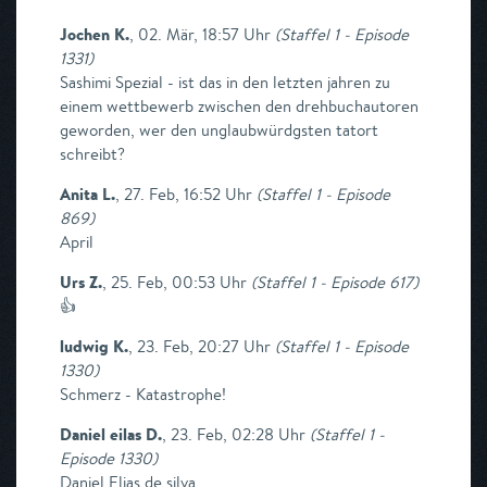
Jochen K.
,
02. Mär, 18:57 Uhr
(
Staffel 1 - Episode
1331
)
Sashimi Spezial - ist das in den letzten jahren zu
einem wettbewerb zwischen den drehbuchautoren
geworden, wer den unglaubwürdgsten tatort
schreibt?
Anita L.
,
27. Feb, 16:52 Uhr
(
Staffel 1 - Episode
869
)
April
Urs Z.
,
25. Feb, 00:53 Uhr
(
Staffel 1 - Episode 617
)
👍
ludwig K.
,
23. Feb, 20:27 Uhr
(
Staffel 1 - Episode
1330
)
Schmerz - Katastrophe!
Daniel eilas D.
,
23. Feb, 02:28 Uhr
(
Staffel 1 -
Episode 1330
)
Daniel Elias de silva