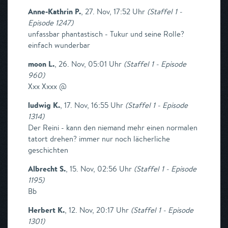
Anne-Kathrin P.
,
27. Nov, 17:52 Uhr
(
Staffel 1 -
Episode 1247
)
unfassbar phantastisch - Tukur und seine Rolle?
einfach wunderbar
moon L.
,
26. Nov, 05:01 Uhr
(
Staffel 1 - Episode
960
)
Xxx Xxxx @
ludwig K.
,
17. Nov, 16:55 Uhr
(
Staffel 1 - Episode
1314
)
Der Reini - kann den niemand mehr einen normalen
tatort drehen? immer nur noch lächerliche
geschichten
Albrecht S.
,
15. Nov, 02:56 Uhr
(
Staffel 1 - Episode
1195
)
Bb
Herbert K.
,
12. Nov, 20:17 Uhr
(
Staffel 1 - Episode
1301
)