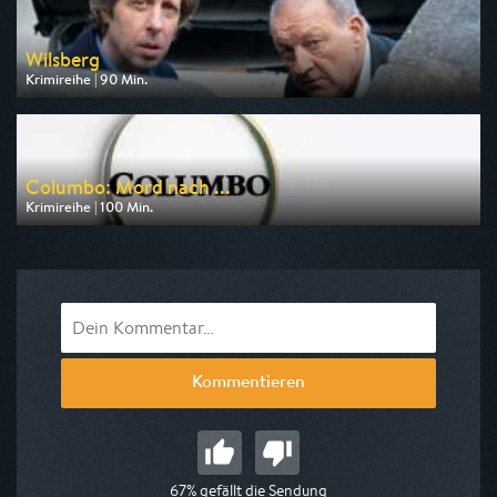
Wilsberg
Krimireihe | 90 Min.
Ausgestrahlt von ZDF neo
am 12.08.2026, 20:15
Columbo: Mord nach ...
Krimireihe | 100 Min.
Ausgestrahlt von RTLup
am 15.08.2026, 18:35
Kommentieren
67% gefällt die Sendung