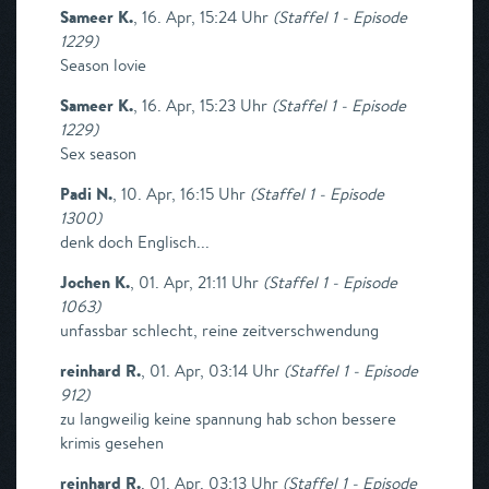
Sameer K.
,
16. Apr, 15:24 Uhr
(
Staffel 1 - Episode
1229
)
Season lovie
Sameer K.
,
16. Apr, 15:23 Uhr
(
Staffel 1 - Episode
1229
)
Sex season
Padi N.
,
10. Apr, 16:15 Uhr
(
Staffel 1 - Episode
1300
)
denk doch Englisch...
Jochen K.
,
01. Apr, 21:11 Uhr
(
Staffel 1 - Episode
1063
)
unfassbar schlecht, reine zeitverschwendung
reinhard R.
,
01. Apr, 03:14 Uhr
(
Staffel 1 - Episode
912
)
zu langweilig keine spannung hab schon bessere
krimis gesehen
reinhard R.
,
01. Apr, 03:13 Uhr
(
Staffel 1 - Episode