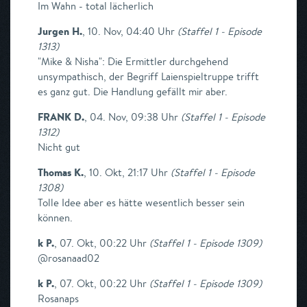
Im Wahn - total lächerlich
Jurgen H.
,
10. Nov, 04:40 Uhr
(
Staffel 1 - Episode
1313
)
"Mike & Nisha": Die Ermittler durchgehend
unsympathisch, der Begriff Laienspieltruppe trifft
es ganz gut. Die Handlung gefällt mir aber.
FRANK D.
,
04. Nov, 09:38 Uhr
(
Staffel 1 - Episode
1312
)
Nicht gut
Thomas K.
,
10. Okt, 21:17 Uhr
(
Staffel 1 - Episode
1308
)
Tolle Idee aber es hätte wesentlich besser sein
können.
k P.
,
07. Okt, 00:22 Uhr
(
Staffel 1 - Episode 1309
)
@rosanaad02
k P.
,
07. Okt, 00:22 Uhr
(
Staffel 1 - Episode 1309
)
Rosanaps