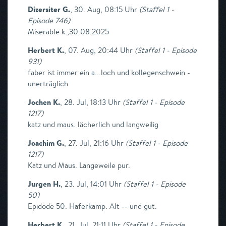
Dizersiter G.
,
30. Aug, 08:15 Uhr
(
Staffel 1 -
Episode 746
)
Miserable k.,30.08.2025
Herbert K.
,
07. Aug, 20:44 Uhr
(
Staffel 1 - Episode
931
)
faber ist immer ein a...loch und kollegenschwein -
unerträglich
Jochen K.
,
28. Jul, 18:13 Uhr
(
Staffel 1 - Episode
1217
)
katz und maus. lächerlich und langweilig
Joachim G.
,
27. Jul, 21:16 Uhr
(
Staffel 1 - Episode
1217
)
Katz und Maus. Langeweile pur.
Jurgen H.
,
23. Jul, 14:01 Uhr
(
Staffel 1 - Episode
50
)
Epidode 50. Haferkamp. Alt -- und gut.
Herbert K.
,
21. Jul, 21:11 Uhr
(
Staffel 1 - Episode