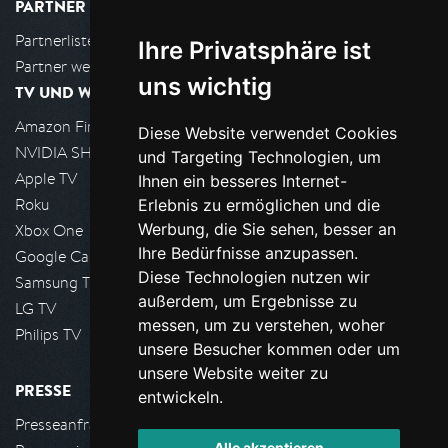
PARTNER
Partnerliste
Ihre Privatsphäre ist
Partner werden
uns wichtig
TV UND WOHNZIMMER
Amazon FireTV
Diese Website verwendet Cookies
NVIDIA SHIELD, Google TV
und Targeting Technologien, um
Apple TV
Ihnen ein besseres Internet-
Roku
Erlebnis zu ermöglichen und die
Werbung, die Sie sehen, besser an
Xbox One
Ihre Bedürfnisse anzupassen.
Google Cast
Diese Technologien nutzen wir
Samsung TV
außerdem, um Ergebnisse zu
LG TV
messen, um zu verstehen, woher
Philips TV
unsere Besucher kommen oder um
unsere Website weiter zu
PRESSE
entwickeln.
Presseanfrage stellen
Alle akzeptieren