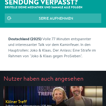
SENDUNG VERPASST?
ERSTELLE DEINE MEDIATHEK UND SAMMLE ALLE
FOLGEN
SERIE AUFNEHMEN
Deutschland (2025)
Volle 77 Minuten entspannter
und interessanter Talk vor dem Kaminfeuer. In den
Hauptrollen: Joko & Klaas. Der Anlass: Eine Strafe im
Rahmen von "Joko & Klaas gegen ProSieben".
Nutzer haben auch angesehen
Kölner Treff
Talkshows im Allgemeinen | 125 Min.