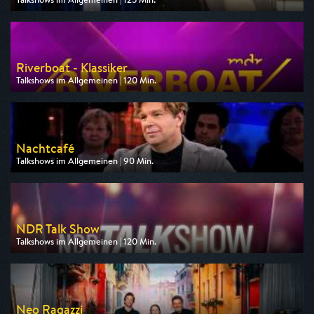
Ausgestrahlt von WDR
am 07.08.2026, 22:00
Riverboat - Klassiker
Talkshows im Allgemeinen | 120 Min.
Ausgestrahlt von MDR
am 07.08.2026, 22:00
Nachtcafé
Talkshows im Allgemeinen | 90 Min.
Ausgestrahlt von SWR
am 07.08.2026, 22:00
NDR Talk Show
Talkshows im Allgemeinen | 120 Min.
Ausgestrahlt von HR
am 07.08.2026, 22:00
Neo Ragazzi