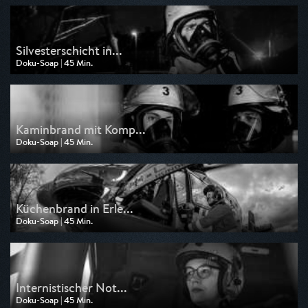
am 10.05.2026, 02:20
Silvesterschicht in...
Doku-Soap | 45 Min.
Ausgestrahlt von WDR
am 08.05.2026, 21:00
Kaminbrand mit Komp...
Doku-Soap | 45 Min.
Ausgestrahlt von WDR
am 08.05.2026, 20:15
Küchenbrand in Erle...
Doku-Soap | 45 Min.
Ausgestrahlt von WDR
am 03.05.2026, 05:45
Internistischer Not...
Doku-Soap | 45 Min.