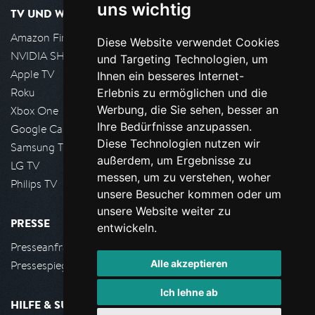
uns wichtig
TV UND WOHNZIMMER
Amazon FireTV
Diese Website verwendet Cookies
NVIDIA SHIELD, Google TV
und Targeting Technologien, um
Apple TV
Ihnen ein besseres Internet-
Roku
Erlebnis zu ermöglichen und die
Werbung, die Sie sehen, besser an
Xbox One
Ihre Bedürfnisse anzupassen.
Google Cast
Diese Technologien nutzen wir
Samsung TV
außerdem, um Ergebnisse zu
LG TV
messen, um zu verstehen, woher
Philips TV
unsere Besucher kommen oder um
unsere Website weiter zu
PRESSE
entwickeln.
Presseanfrage stellen
Alle akzeptieren
Pressespiegel
Ich lehne ab
HILFE & SUPPORT