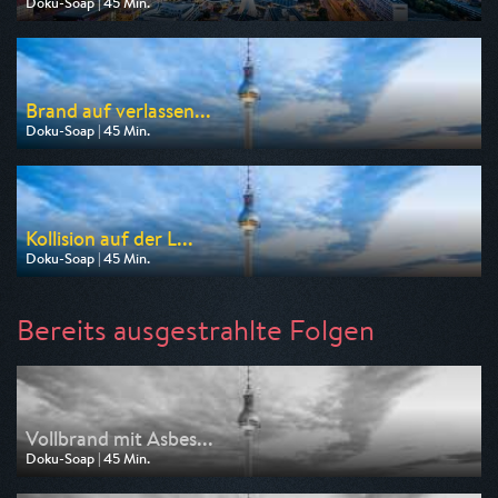
Doku-Soap | 45 Min.
Ausgestrahlt von WDR
am 06.08.2026, 16:15
Brand auf verlassen...
Doku-Soap | 45 Min.
Ausgestrahlt von WDR
am 07.08.2026, 16:15
Kollision auf der L...
Doku-Soap | 45 Min.
Ausgestrahlt von WDR
am 11.08.2026, 16:15
Bereits ausgestrahlte Folgen
Vollbrand mit Asbes...
Doku-Soap | 45 Min.
Ausgestrahlt von WDR
am 05.08.2026, 16:15