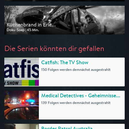
Ausgestrahlt von WDR
am 01.05.2026, 21:00
Küchenbrand in Erle...
Doku-Soap | 45 Min.
Ausgestrahlt von WDR
am 01.05.2026, 20:15
Die Serien könnten dir gefallen
Catfish: The TV Show
150 Folgen werden demnächst ausgestrahlt
Medical Detectives - Geheimnisse...
139 Folgen werden demnächst ausgestrahlt
Border Patrol Australia