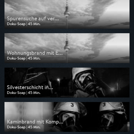
Spurensuche auf ver...
Doku-Soap | 45 Min.
Ausgestrahlt von WDR
am 04.08.2026, 16:15
Wohnungsbrand mit E...
Doku-Soap | 45 Min.
Ausgestrahlt von WDR
am 03.08.2026, 16:15
Silvesterschicht in...
Doku-Soap | 45 Min.
Ausgestrahlt von WDR
am 10.05.2026, 03:05
Kaminbrand mit Komp...
Doku-Soap | 45 Min.
Ausgestrahlt von WDR