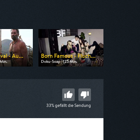
al - Au...
Born Famous - Fluch...
Min.
Doku-Soap | 125 Min.
on DMAX
Ausgestrahlt von Pro 7
22:15
am 06.08.2026, 20:15
33% gefällt die Sendung