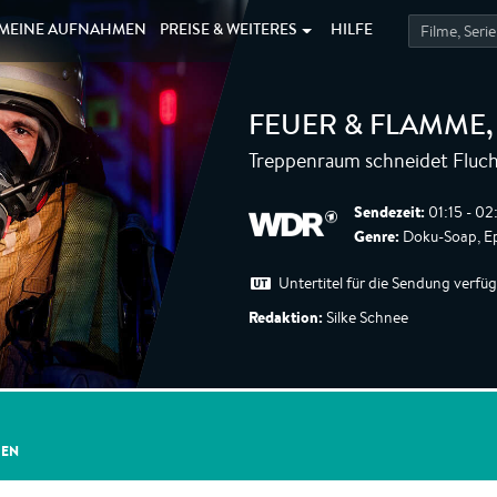
MEINE
AUFNAHMEN
PREISE &
WEITERES
HILFE
FEUER & FLAMME
Treppenraum schneidet Fluc
Sendezeit:
01:15 - 0
Genre:
Doku-Soap, Ep
Untertitel für die Sendung verfü
Redaktion:
Silke Schnee
GEN