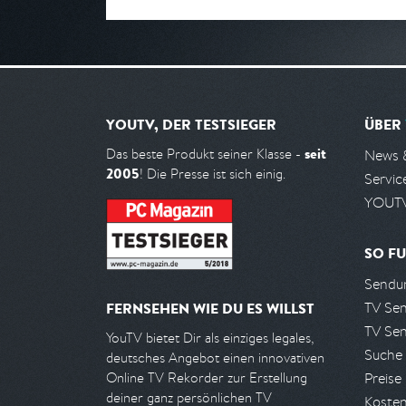
YOUTV, DER TESTSIEGER
ÜBER
seit
Das beste Produkt seiner Klasse -
News 
2005
! Die Presse ist sich einig.
Servic
YOUTV
SO FU
Sendun
TV Se
FERNSEHEN WIE DU ES WILLST
TV Se
YouTV bietet Dir als einziges legales,
Suche
deutsches Angebot einen innovativen
Preise
Online TV Rekorder zur Erstellung
deiner ganz persönlichen TV
Kosten