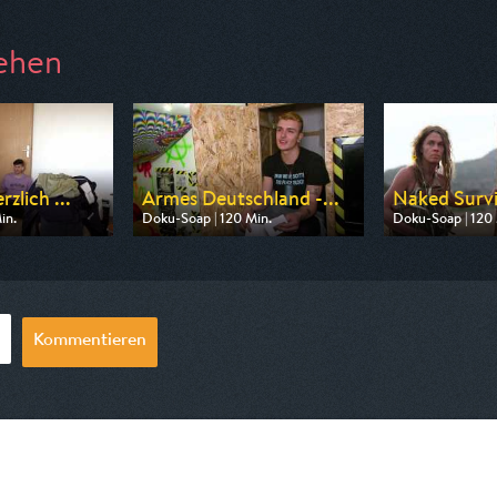
ehen
zlich ...
Armes Deutschland -...
Naked Surviv
in.
Doku-Soap | 120 Min.
Doku-Soap | 120 
n RTLZWEI
Ausgestrahlt von RTLZWEI
Ausgestrahlt v
18:12
am 08.08.2026, 20:15
am 07.08.2026, 
Kommentieren