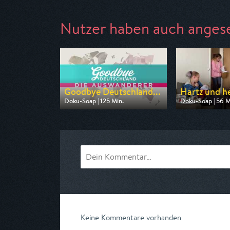
Nutzer haben auch anges
Goodbye Deutschland...
Hartz und her
Doku-Soap | 125 Min.
Doku-Soap | 56 M
Ausgestrahlt von VOX
Ausgestrahlt vo
am 10.08.2026, 20:15
am 06.08.2026, 
Keine Kommentare vorhanden