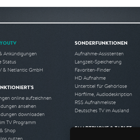
YOUTV
SONDERFUNKTIONEN
& Ankündigungen
Aufnahme-Assistenten
e Status
Langzeit-Speicherung
 & Netlantic GmbH
Favoriten-Finder
HD Aufnahme
Untertitel für Gehörlose
NKTIONIERT'S
Hörfilme, Audiodeskription
gen online aufzeichnen
RSS Aufnahmeliste
ndungen ansehen
Deutsches TV im Ausland
ndungen downloaden
 im TV Programm
SMARTPHONE & TABLET
 & Shop
los nutzen
iPhone, iPad App