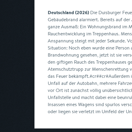
Deutschland (2026)
Die Duisburger Feue
Gebäudebrand alarmiert. Bereits auf der 
ganze Ausmaß: Ein Wohnungsbrand im Me
Rauchentwicklung im Treppenhaus. Mensc
Anspannung steigt mit jeder Sekunde. Vor
Situation: Noch eben wurde eine Person 
Brandwohnung gesehen, jetzt ist sie vers
den giftigen Rauch des Treppenhauses ge
Atemschutztrupp zur Menschenrettung vo
das Feuer bekämpft.#cr##cr#Außerdem in
Unfall auf der Autobahn, mehrere Fahrzeu
vor Ort ist zunächst völlig unübersichtlic
Unfallstelle und macht dabei eine beunr
Insassen eines Wagens sind spurlos vers
oder liegen sie verletzt im Umfeld der Unf