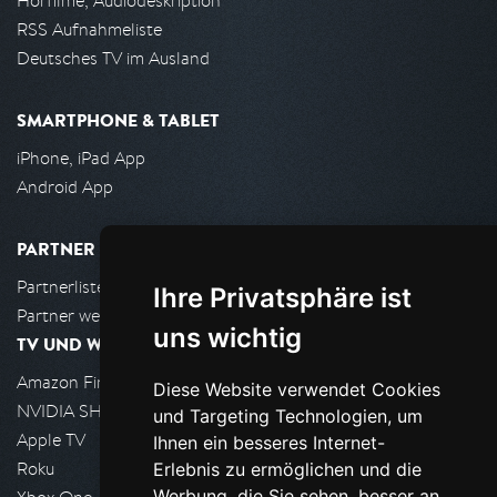
Hörfilme, Audiodeskription
RSS Aufnahmeliste
Deutsches TV im Ausland
SMARTPHONE & TABLET
iPhone, iPad App
Android App
PARTNER
Partnerliste
Ihre Privatsphäre ist
Partner werden
uns wichtig
TV UND WOHNZIMMER
Amazon FireTV
Diese Website verwendet Cookies
NVIDIA SHIELD, Google TV
und Targeting Technologien, um
Apple TV
Ihnen ein besseres Internet-
Roku
Erlebnis zu ermöglichen und die
Werbung, die Sie sehen, besser an