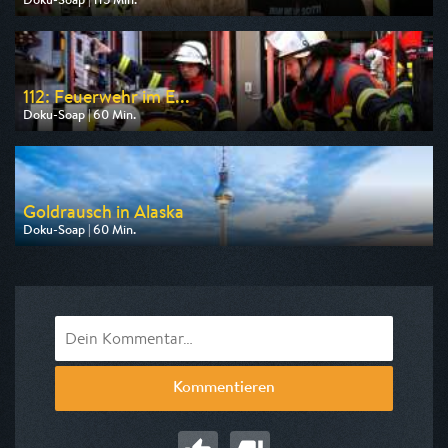
Ausgestrahlt von RTLZWEI
am 08.08.2026, 20:14
112: Feuerwehr im E...
Doku-Soap | 60 Min.
Ausgestrahlt von DMAX
am 09.08.2026, 20:15
Goldrausch in Alaska
Doku-Soap | 60 Min.
Ausgestrahlt von DMAX
am 12.08.2026, 20:15
Kommentieren