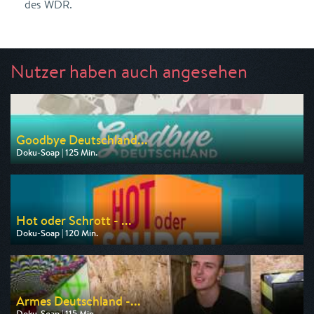
des WDR.
Nutzer haben auch angesehen
Goodbye Deutschland...
Doku-Soap | 125 Min.
Ausgestrahlt von VOX
am 10.08.2026, 20:15
Hot oder Schrott - ...
Doku-Soap | 120 Min.
Ausgestrahlt von VOX
am 11.08.2026, 20:15
Armes Deutschland -...
Doku-Soap | 115 Min.