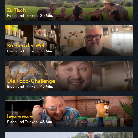
Zu Tisch
Essen und Trinken | 30 Min.
Ausgestrahlt von arte
am 09.08.2026, 18:40
Küchen der Welt
Essen und Trinken | 30 Min.
Ausgestrahlt von arte
am 10.08.2026, 11:55
Die Food-Challenge
Essen und Trinken | 45 Min.
Ausgestrahlt von ZDF info
am 08.08.2026, 17:15
besseresser
Essen und Trinken | 45 Min.
Ausgestrahlt von ZDF info
am 08.08.2026, 13:30