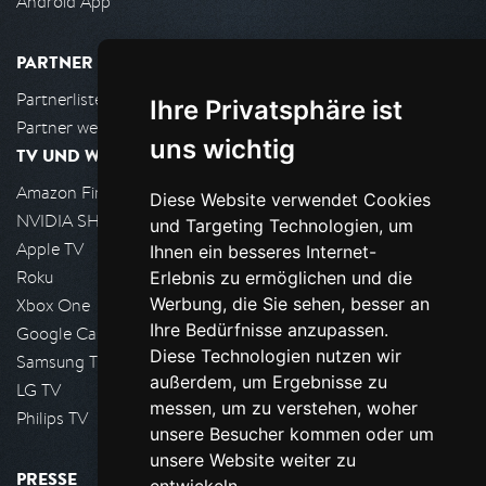
Android App
PARTNER
Partnerliste
Ihre Privatsphäre ist
Partner werden
uns wichtig
TV UND WOHNZIMMER
Amazon FireTV
Diese Website verwendet Cookies
NVIDIA SHIELD, Google TV
und Targeting Technologien, um
Apple TV
Ihnen ein besseres Internet-
Roku
Erlebnis zu ermöglichen und die
Werbung, die Sie sehen, besser an
Xbox One
Ihre Bedürfnisse anzupassen.
Google Cast
Diese Technologien nutzen wir
Samsung TV
außerdem, um Ergebnisse zu
LG TV
messen, um zu verstehen, woher
Philips TV
unsere Besucher kommen oder um
unsere Website weiter zu
PRESSE