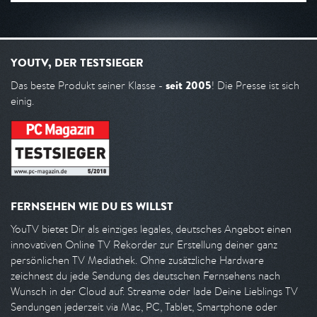
YOUTV, DER TESTSIEGER
seit 2005
Das beste Produkt seiner Klasse -
! Die Presse ist sich
einig.
FERNSEHEN WIE DU ES WILLST
YouTV bietet Dir als einziges legales, deutsches Angebot einen
innovativen Online TV Rekorder zur Erstellung deiner ganz
persönlichen TV Mediathek. Ohne zusätzliche Hardware
zeichnest du jede Sendung des deutschen Fernsehens nach
Wunsch in der Cloud auf. Streame oder lade Deine Lieblings TV
Sendungen jederzeit via Mac, PC, Tablet, Smartphone oder