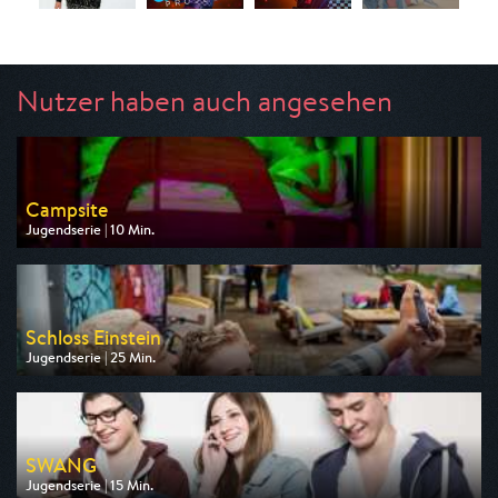
Nutzer haben auch angesehen
Campsite
Jugendserie | 10 Min.
Ausgestrahlt von WDR
am 07.08.2026, 07:25
Schloss Einstein
Jugendserie | 25 Min.
Ausgestrahlt von NDR
am 07.08.2026, 06:20
SWANG
Jugendserie | 15 Min.