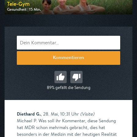
Tele-Gym
Gesundheit | 15 Min.
Ausgestrahlt von BR
am 10.08.2026, 07:20
Kommentieren
89% gefällt die Sendung
Diethard G.
,
28. Mai, 10:31 Uhr
(
Visite
)
Michael P. Was soll ihr Kommentar, diese Sendung
hat MDR schon mehrmals gebracht, dies hat
besonders in der Medizin mit der heutigen Realität