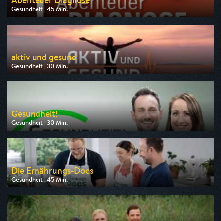
Abenteuer Diagnose
Gesundheit | 45 Min.
Ausgestrahlt von HR
am 10.08.2026, 20:15
aktiv und gesund
Gesundheit | 30 Min.
Ausgestrahlt von ARD alpha
am 10.08.2026, 10:30
Gesundheit!
Gesundheit | 30 Min.
Ausgestrahlt von BR
am 11.08.2026, 19:00
Die Ernährungs-Docs
Gesundheit | 45 Min.
Ausgestrahlt von SR Fernsehen
am 12.08.2026, 21:00