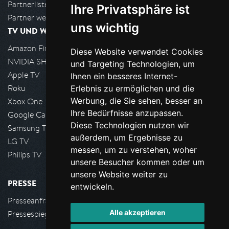
Partnerliste
Ihre Privatsphäre ist
Partner werden
uns wichtig
TV UND WOHNZIMMER
Amazon FireTV
Diese Website verwendet Cookies
NVIDIA SHIELD, Google TV
und Targeting Technologien, um
Apple TV
Ihnen ein besseres Internet-
Roku
Erlebnis zu ermöglichen und die
Werbung, die Sie sehen, besser an
Xbox One
Ihre Bedürfnisse anzupassen.
Google Cast
Diese Technologien nutzen wir
Samsung TV
außerdem, um Ergebnisse zu
LG TV
messen, um zu verstehen, woher
Philips TV
unsere Besucher kommen oder um
unsere Website weiter zu
PRESSE
entwickeln.
Presseanfrage stellen
Alle akzeptieren
Pressespiegel